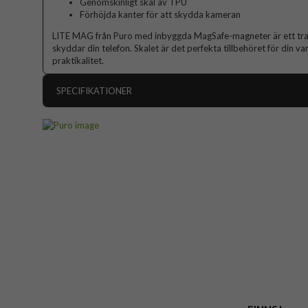
Genomskinligt skal av TPU
Förhöjda kanter för att skydda kameran
LITE MAG från Puro med inbyggda MagSafe-magneter är ett tran
skyddar din telefon. Skalet är det perfekta tillbehöret för din 
praktikalitet.
SPECIFIKATIONER
Artikelnummer
Passar till
Produkttyp
Egenskaper
Färg
Material
Varumärke
Tillverkarens art nr
EAN