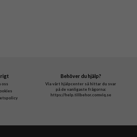
rigt
Behöver du hjälp?
 oss
Via vårt hjälpcenter så hittar du svar
på de vanligaste frågorna:
ookies
https://help.tillbehor.comviq.se
tetspolicy