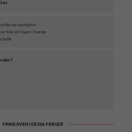
ckas
ce från vår kundtjänst
er från vårt lager i Sverige
q-butik
order?
FINNS ÄVEN I DESSA FÄRGER