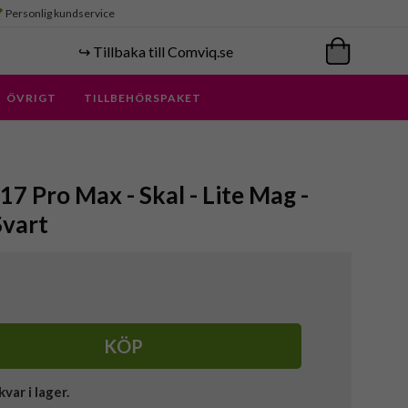
Personlig kundservice
↪️ Tillbaka till Comviq.se
ÖVRIGT
TILLBEHÖRSPAKET
17 Pro Max - Skal - Lite Mag -
Svart
KÖP
kvar i lager.