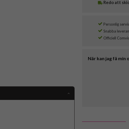
Redo att ski
Personlig servi
Snabba leverans
Officiell Comvi
När kan jag få min 