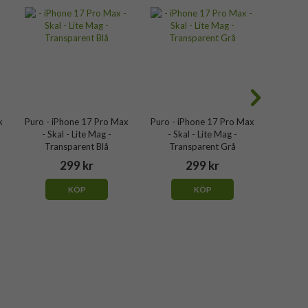
x
Puro - iPhone 17 Pro Max
Puro - iPhone 17 Pro Max
Puro - 
- Skal - Lite Mag -
- Skal - Lite Mag -
- S
Transparent Blå
Transparent Grå
Tran
299 kr
299 kr
KÖP
KÖP