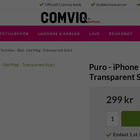
Officiell Comviq-butik
Snabba leveranser
TETILLBEHÖR
LADDARE & KABLAR
LJUD
BEGAGNAT
 Pro Max - Skal - Lite Mag - Transparent Svart
Puro - iPhone 
Transparent 
299 kr
Endast
1
st. 