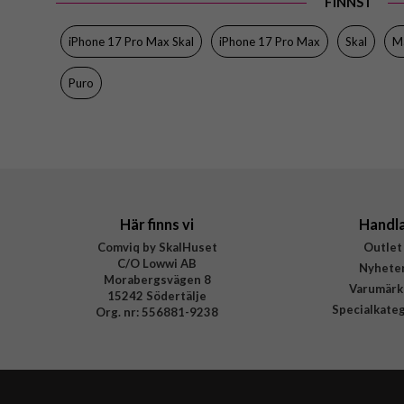
FINNS I
iPhone 17 Pro Max Skal
iPhone 17 Pro Max
Skal
Ma
Puro
Här finns vi
Handl
Comviq by SkalHuset
Outlet
C/O Lowwi AB
Nyhete
Morabergsvägen 8
Varumärk
15242 Södertälje
Specialkate
Org. nr: 556881-9238