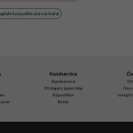
gSafe-kompatibla skal och fodral
a
Kundservice
Öv
Kundservice
Om
r
90 dagars öppet köp
Om c
en
Köpevillkor
Integri
gorier
Retur