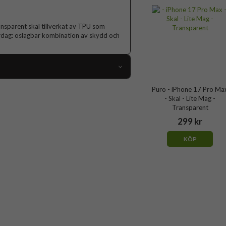
sparent skal tillverkat av TPU som
vardag: oslagbar kombination av skydd och
111397
Puro - iPhone 17 Pro Ma
- Skal - Lite Mag -
iPhone 17 Pro Max
Transparent
Skal
299 kr
MagSafe-kompatibel
KÖP
Genomskinlig, Svart
Mjukplast (TPU)
Puro
PUIPC17P69LITEMBLK
8018417527289