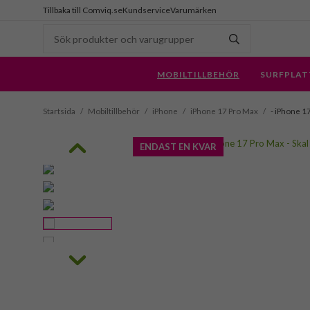
Tillbaka till Comviq.se
Kundservice
Varumärken
MOBILTILLBEHÖR
SURFPLAT
Startsida
/
Mobiltillbehör
/
iPhone
/
iPhone 17 Pro Max
/
- iPhone 17
ENDAST EN KVAR