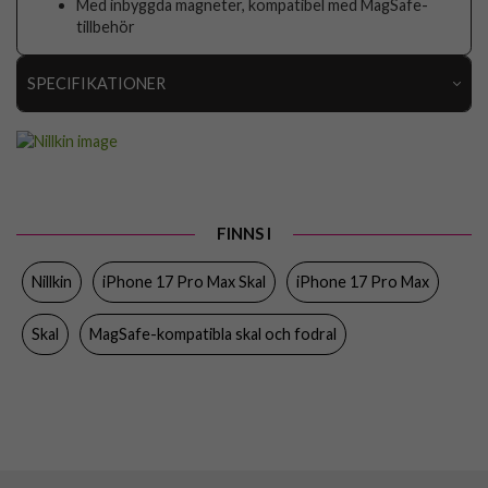
Med inbyggda magneter, kompatibel med MagSafe-
tillbehör
SPECIFIKATIONER
Artikelnummer
112134
Passar till
iPhone 17 Pro Max
Produkttyp
Skal
FINNS I
Egenskaper
MagSafe-kompatibel
Nillkin
iPhone 17 Pro Max Skal
iPhone 17 Pro Max
Färg
Genomskinlig
Material
Hårdplast (PC), Mjukplast (TPU)
Skal
MagSafe-kompatibla skal och fodral
Varumärke
Nillkin
EAN
6902048304093