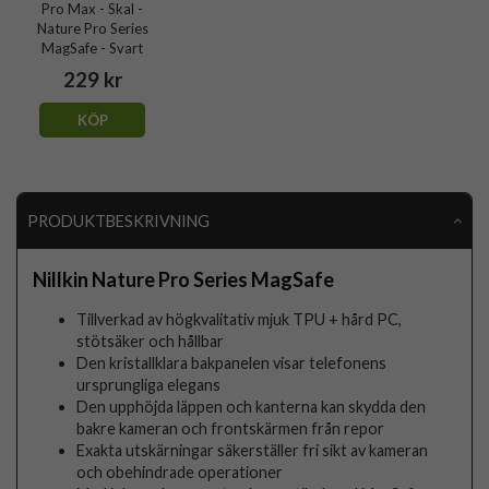
Pro Max - Skal -
Nature Pro Series
MagSafe - Svart
229 kr
KÖP
PRODUKTBESKRIVNING
Nillkin Nature Pro Series MagSafe
Tillverkad av högkvalitativ mjuk TPU + hård PC,
stötsäker och hållbar
Den kristallklara bakpanelen visar telefonens
ursprungliga elegans
Den upphöjda läppen och kanterna kan skydda den
bakre kameran och frontskärmen från repor
Exakta utskärningar säkerställer fri sikt av kameran
och obehindrade operationer