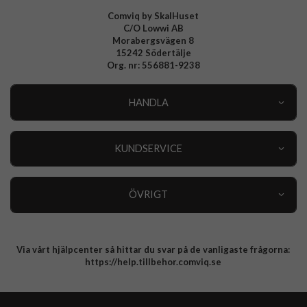
Comviq by SkalHuset
C/O Lowwi AB
Morabergsvägen 8
15242 Södertälje
Org. nr: 556881-9238
HANDLA
Outlet
Nyheter
KUNDSERVICE
Varumärken
Kundservice
Specialkategorier
90 dagars öppet köp
ÖVRIGT
Köpevillkor
Om oss
Retur
Om cookies
Via vårt hjälpcenter så hittar du svar på de vanligaste frågorna:
Integritetspolicy
https://help.tillbehor.comviq.se