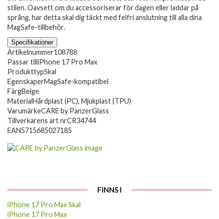
stilen. Oavsett om du accessoriserar för dagen eller laddar på
språng, har detta skal dig täckt med felfri anslutning till alla dina
MagSafe-tillbehör.
Specifikationer
Artikelnummer
108788
Passar till
iPhone 17 Pro Max
Produkttyp
Skal
Egenskaper
MagSafe-kompatibel
Färg
Beige
Material
Hårdplast (PC), Mjukplast (TPU)
Varumärke
CARE by PanzerGlass
Tillverkarens art nr
CR34744
EAN
5715685027185
FINNS I
iPhone 17 Pro Max Skal
iPhone 17 Pro Max