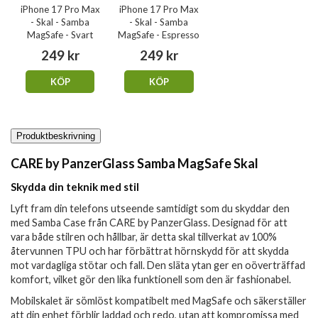
iPhone 17 Pro Max
iPhone 17 Pro Max
- Skal - Samba
- Skal - Samba
MagSafe - Svart
MagSafe - Espresso
249 kr
249 kr
KÖP
KÖP
Produktbeskrivning
CARE by PanzerGlass Samba MagSafe Skal
Skydda din teknik med stil
Lyft fram din telefons utseende samtidigt som du skyddar den
med Samba Case från CARE by PanzerGlass. Designad för att
vara både stilren och hållbar, är detta skal tillverkat av 100%
återvunnen TPU och har förbättrat hörnskydd för att skydda
mot vardagliga stötar och fall. Den släta ytan ger en oöverträffad
komfort, vilket gör den lika funktionell som den är fashionabel.
Mobilskalet är sömlöst kompatibelt med MagSafe och säkerställer
att din enhet förblir laddad och redo, utan att kompromissa med