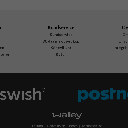
a
Kundservice
Öv
Kundservice
Om
r
90 dagars öppet köp
Om c
en
Köpevillkor
Integri
gorier
Retur