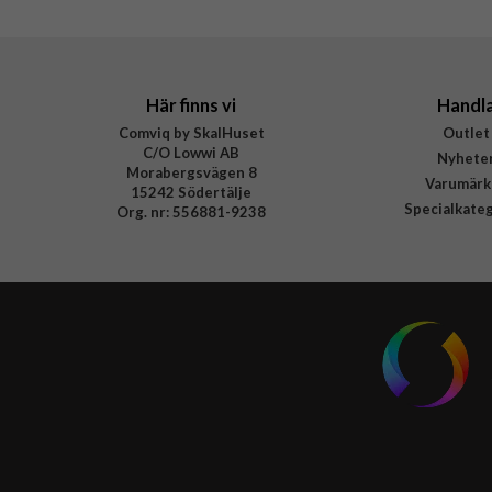
Här finns vi
Handl
Comviq by SkalHuset
Outlet
C/O Lowwi AB
Nyhete
Morabergsvägen 8
Varumärk
15242 Södertälje
Specialkate
Org. nr: 556881-9238