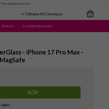
Personlig kundservice
↪️ Tillbaka till Comviq.se
ÖVRIGT
TILLBEHÖRSPAKET
rGlass - iPhone 17 Pro Max -
t MagSafe
KÖP
i lager.