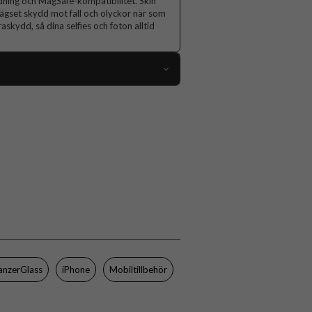
addning och MagSafe-kompatibilitet. Skin
lägset skydd mot fall och olyckor när som
askydd, så dina selfies och foton alltid
108800
iPhone 17 Pro Max
Skal
MagSafe-kompatibel
Genomskinlig
Hårdplast (PC), Mjukplast (TPU)
CARE by PanzerGlass
CR54426
anzerGlass
iPhone
Mobiltillbehör
5715685026942