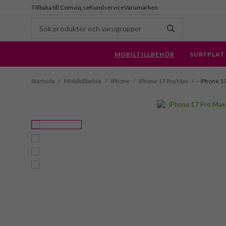
Tillbaka till Comviq.se
Kundservice
Varumärken
MOBILTILLBEHÖR
SURFPLAT
Startsida
/
Mobiltillbehör
/
iPhone
/
iPhone 17 Pro Max
/
- iPhone 17