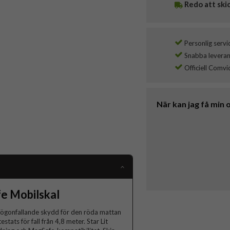
Redo att ski
Personlig servi
Snabba leverans
Officiell Comvi
När kan jag få min 
e Mobilskal
 iögonfallande skydd för den röda mattan
stats för fall från 4,8 meter. Star Lit