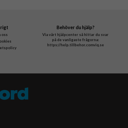
rigt
Behöver du hjälp?
 oss
Via vårt hjälpcenter så hittar du svar
på de vanligaste frågorna:
ookies
https://help.tillbehor.comviq.se
tetspolicy