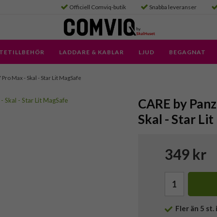
Officiell Comviq-butik
Snabba leveranser
TETILLBEHÖR
LADDARE & KABLAR
LJUD
BEGAGNAT
 Pro Max - Skal - Star Lit MagSafe
CARE by Panze
Skal - Star Li
349 kr
Fler än 5 st. 