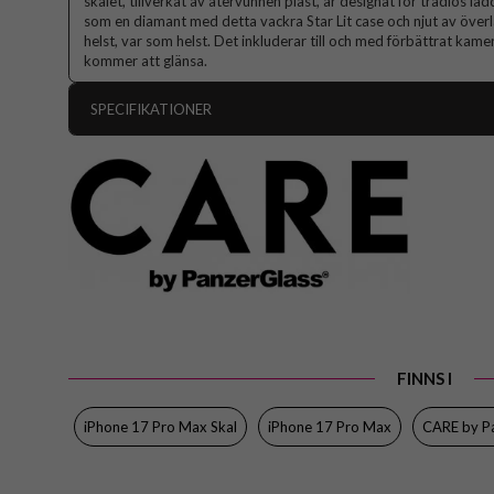
skalet, tillverkat av återvunnen plast, är designat för trådlös l
som en diamant med detta vackra Star Lit case och njut av över
helst, var som helst. Det inkluderar till och med förbättrat kamer
kommer att glänsa.
SPECIFIKATIONER
Artikelnummer
Passar till
Produkttyp
Egenskaper
Färg
Material
Varumärke
FINNS I
Tillverkarens art nr
iPhone 17 Pro Max Skal
iPhone 17 Pro Max
CARE by P
EAN