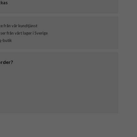
ckas
ce från vår kundtjänst
er från vårt lager i Sverige
q-butik
order?