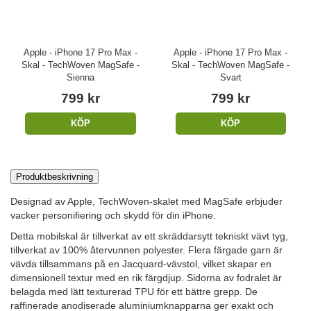
Apple - iPhone 17 Pro Max -
Apple - iPhone 17 Pro Max -
Skal - TechWoven MagSafe -
Skal - TechWoven MagSafe -
Sienna
Svart
799 kr
799 kr
KÖP
KÖP
Produktbeskrivning
Designad av Apple, TechWoven-skalet med MagSafe erbjuder
vacker personifiering och skydd för din iPhone.
Detta mobilskal är tillverkat av ett skräddarsytt tekniskt vävt tyg,
tillverkat av 100% återvunnen polyester. Flera färgade garn är
vävda tillsammans på en Jacquard-vävstol, vilket skapar en
dimensionell textur med en rik färgdjup. Sidorna av fodralet är
belagda med lätt texturerad TPU för ett bättre grepp. De
raffinerade anodiserade aluminiumknapparna ger exakt och