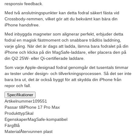
responsiv feedback.
Med två anslutningspunkter kan detta fodral säkert fästa vid
Crossbody-remmen, vilket gör att du bekvämt kan bära din
iPhone handsfree.
Med inbyggda magneter som alignerar perfekt, erbjuder detta
fodral en magisk fästmoment och snabbare trådlös laddning,
varje gång. När det är dags att ladda, lämna bara fodralet på din
iPhone och klicka på din MagSafe-laddare, eller placera den på
din Qi2 25W- eller Qi-certifierade laddare.
Som varje Apple-designad fodral genomgår det tusentals timmar
av tester under design- och tillverkningsprocessen. Så det ser inte
bara bra ut, det är också byggt för att skydda din iPhone från
repor och fall.
Specifikationer
Artikelnummer
109551
Passar till
iPhone 17 Pro Max
Produkttyp
Skal
Egenskaper
MagSafe-kompatibel
Färg
Blå
Material
Återvunnen plast