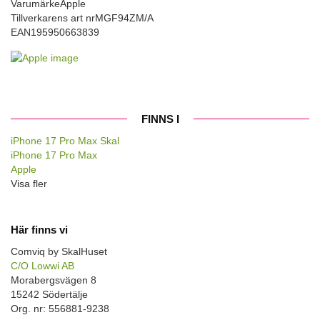
Varumärke
Apple
Tillverkarens art nr
MGF94ZM/A
EAN
195950663839
FINNS I
iPhone 17 Pro Max Skal
iPhone 17 Pro Max
Apple
Visa fler
Här finns vi
Comviq by SkalHuset
C/O Lowwi AB
Morabergsvägen 8
15242 Södertälje
Org. nr: 556881-9238