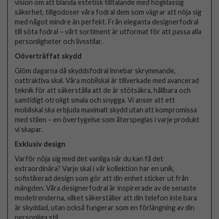
vision om att blanda estetisk tilltalande med högklassig
säkerhet, tillgodoser våra fodral dem som vägrar att nöja sig
med något mindre än perfekt. Från eleganta designerfodral
till söta fodral – vårt sortiment är utformat för att passa alla
personligheter och livsstilar.
Oöverträffat skydd
Glöm dagarna då skyddsfodral innebar skrymmande,
oattraktiva skal. Våra mobilskal är tillverkade med avancerad
teknik för att säkerställa att de är stötsäkra, hållbara och
samtidigt otroligt smala och snygga. Vi anser att ett
mobilskal ska erbjuda maximalt skydd utan att kompromissa
med stilen – en övertygelse som återspeglas i varje produkt
vi skapar.
Exklusiv design
Varför nöja sig med det vanliga när du kan få det
extraordinära? Varje skal i vår kollektion har en unik,
sofistikerad design som gör att din enhet sticker ut från
mängden. Våra designerfodral är inspirerade av de senaste
modetrenderna, vilket säkerställer att din telefon inte bara
är skyddad, utan också fungerar som en förlängning av din
personliga stil.