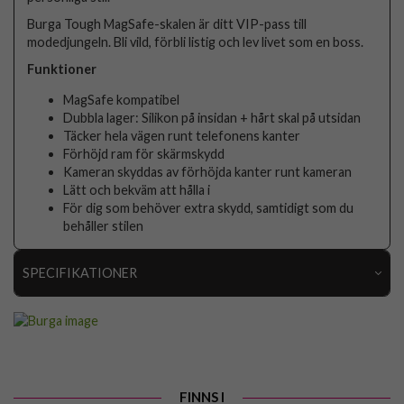
Burga Tough MagSafe-skalen är ditt VIP-pass till
modedjungeln. Bli vild, förbli listig och lev livet som en boss.
Funktioner
MagSafe kompatibel
Dubbla lager: Silikon på insidan + hårt skal på utsidan
Täcker hela vägen runt telefonens kanter
Förhöjd ram för skärmskydd
Kameran skyddas av förhöjda kanter runt kameran
Lätt och bekväm att hålla i
För dig som behöver extra skydd, samtidigt som du
behåller stilen
SPECIFIKATIONER
Artikelnummer
118999
Passar till
iPhone 17 Pro Max
Produkttyp
Skal
FINNS I