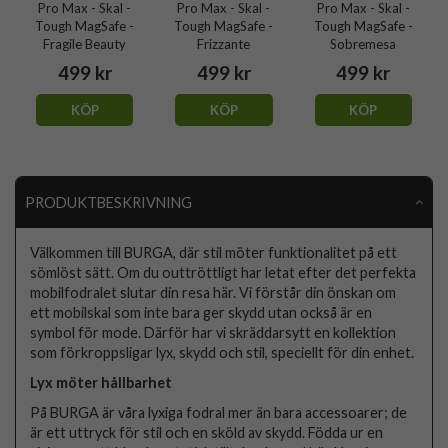
Pro Max - Skal -
Pro Max - Skal -
Pro Max - Skal -
Tough MagSafe -
Tough MagSafe -
Tough MagSafe -
Fragile Beauty
Frizzante
Sobremesa
499 kr
499 kr
499 kr
KÖP
KÖP
KÖP
PRODUKTBESKRIVNING
Välkommen till BURGA, där stil möter funktionalitet på ett
sömlöst sätt. Om du outtröttligt har letat efter det perfekta
mobilfodralet slutar din resa här. Vi förstår din önskan om
ett mobilskal som inte bara ger skydd utan också är en
symbol för mode. Därför har vi skräddarsytt en kollektion
som förkroppsligar lyx, skydd och stil, speciellt för din enhet.
Lyx möter hållbarhet
På BURGA är våra lyxiga fodral mer än bara accessoarer; de
är ett uttryck för stil och en sköld av skydd. Födda ur en