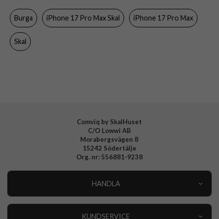
Färg
Flerfärgad
Burga
iPhone 17 Pro Max Skal
iPhone 17 Pro Max
Material
Hårdplast (PC), Mjukplast (TPU)
Varumärke
Burga
Skal
Tillverkarens art nr
138167
EAN
4772241381670
Comviq by SkalHuset
C/O Lowwi AB
Morabergsvägen 8
15242 Södertälje
Org. nr: 556881-9238
HANDLA
Outlet
Nyheter
KUNDSERVICE