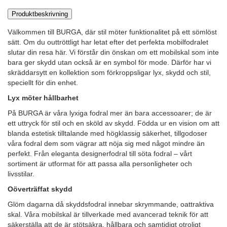
Produktbeskrivning
Välkommen till BURGA, där stil möter funktionalitet på ett sömlöst
sätt. Om du outtröttligt har letat efter det perfekta mobilfodralet
slutar din resa här. Vi förstår din önskan om ett mobilskal som inte
bara ger skydd utan också är en symbol för mode. Därför har vi
skräddarsytt en kollektion som förkroppsligar lyx, skydd och stil,
speciellt för din enhet.
Lyx möter hållbarhet
På BURGA är våra lyxiga fodral mer än bara accessoarer; de är
ett uttryck för stil och en sköld av skydd. Födda ur en vision om att
blanda estetisk tilltalande med högklassig säkerhet, tillgodoser
våra fodral dem som vägrar att nöja sig med något mindre än
perfekt. Från eleganta designerfodral till söta fodral – vårt
sortiment är utformat för att passa alla personligheter och
livsstilar.
Oöverträffat skydd
Glöm dagarna då skyddsfodral innebar skrymmande, oattraktiva
skal. Våra mobilskal är tillverkade med avancerad teknik för att
säkerställa att de är stötsäkra, hållbara och samtidigt otroligt