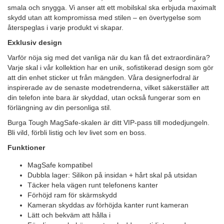
smala och snygga. Vi anser att ett mobilskal ska erbjuda maximalt
skydd utan att kompromissa med stilen – en övertygelse som
återspeglas i varje produkt vi skapar.
Exklusiv design
Varför nöja sig med det vanliga när du kan få det extraordinära?
Varje skal i vår kollektion har en unik, sofistikerad design som gör
att din enhet sticker ut från mängden. Våra designerfodral är
inspirerade av de senaste modetrenderna, vilket säkerställer att
din telefon inte bara är skyddad, utan också fungerar som en
förlängning av din personliga stil.
Burga Tough MagSafe-skalen är ditt VIP-pass till modedjungeln.
Bli vild, förbli listig och lev livet som en boss.
Funktioner
MagSafe kompatibel
Dubbla lager: Silikon på insidan + hårt skal på utsidan
Täcker hela vägen runt telefonens kanter
Förhöjd ram för skärmskydd
Kameran skyddas av förhöjda kanter runt kameran
Lätt och bekväm att hålla i