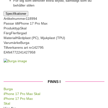
För dig som behöver extra skydd, samtidigt som du
behåller stilen
Specifikationer
Artikelnummer
118994
Passar till
iPhone 17 Pro Max
Produkttyp
Skal
Färg
Flerfärgad
Material
Hårdplast (PC), Mjukplast (TPU)
Varumärke
Burga
Tillverkarens art nr
142795
EAN
4772241427958
FINNS I
Burga
iPhone 17 Pro Max Skal
iPhone 17 Pro Max
Skal