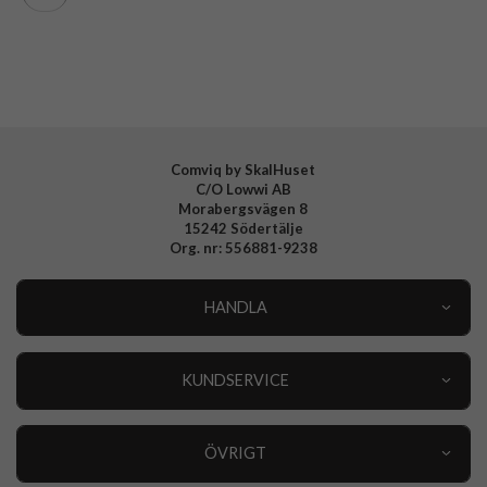
Tillverkarens art nr
143455
EAN
4772241434550
Comviq by SkalHuset
C/O Lowwi AB
Morabergsvägen 8
15242 Södertälje
Org. nr: 556881-9238
HANDLA
Outlet
Nyheter
KUNDSERVICE
Varumärken
Kundservice
Specialkategorier
90 dagars öppet köp
ÖVRIGT
Köpevillkor