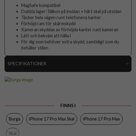
MagSafe kompatibel
Dubbla lager: Silikon på insidan + hårt skal på utsidan
Täcker hela vägen runt telefonens kanter
Förhöjd ram för skärmskydd
Kameran skyddas av förhöjda kanter runt kameran
Lätt och bekväm att hålla i
För dig som behöver extra skydd, samtidigt som du
behåller stilen
SPECIFIKATIONER
Artikelnummer
119001
Passar till
iPhone 17 Pro Max
Produkttyp
Skal
FINNS I
Färg
Flerfärgad
Burga
iPhone 17 Pro Max Skal
iPhone 17 Pro Max
Material
Hårdplast (PC), Mjukplast (TPU)
Varumärke
Burga
Skal