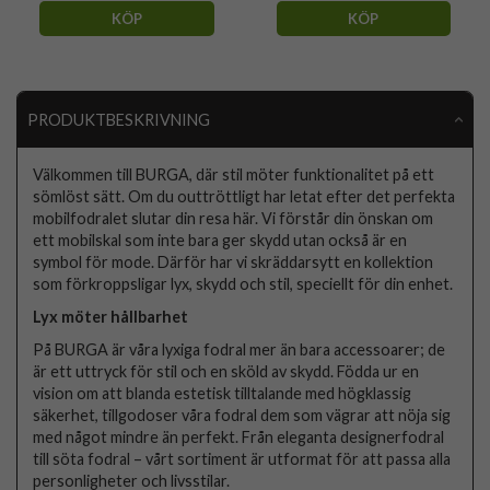
KÖP
KÖP
PRODUKTBESKRIVNING
Välkommen till BURGA, där stil möter funktionalitet på ett
sömlöst sätt. Om du outtröttligt har letat efter det perfekta
mobilfodralet slutar din resa här. Vi förstår din önskan om
ett mobilskal som inte bara ger skydd utan också är en
symbol för mode. Därför har vi skräddarsytt en kollektion
som förkroppsligar lyx, skydd och stil, speciellt för din enhet.
Lyx möter hållbarhet
På BURGA är våra lyxiga fodral mer än bara accessoarer; de
är ett uttryck för stil och en sköld av skydd. Födda ur en
vision om att blanda estetisk tilltalande med högklassig
säkerhet, tillgodoser våra fodral dem som vägrar att nöja sig
med något mindre än perfekt. Från eleganta designerfodral
till söta fodral – vårt sortiment är utformat för att passa alla
personligheter och livsstilar.