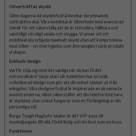
Oöverträffat skydd
Glöm dagarna då skyddsfodral innebar skrymmande,
oattraktiva skal. Våra mobilskal är tillverkade med avancerad
teknik för att säkerställa att de är stötsäkra, hållbara och
samtidigt otroligt smala och snygga. Vi anser att ett
mobilskal ska erbjuda maximalt skydd utan att kompromissa
med stilen – en övertygelse som återspeglas i varje produkt
vi skapar.
Exklusiv design
Varför nöja sig med det vanliga när du kan få det
extraordinära? Varje skal i vår kollektion har en unik,
sofistikerad design som gör att din enhet sticker ut från
mängden. Våra designerfodral är inspirerade av de senaste
modetrenderna, vilket säkerställer att din telefon inte bara
är skyddad, utan också fungerar som en förlängning av din
personliga stil.
Burga Tough MagSafe-skalen är ditt VIP-pass till
modedjungeln. Bli vild, förbli listig och lev livet som en boss.
Funktioner