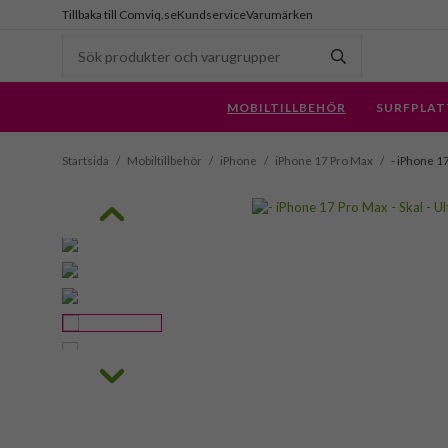
Tillbaka till Comviq.se
Kundservice
Varumärken
MOBILTILLBEHÖR
SURFPLAT
Startsida
/
Mobiltillbehör
/
iPhone
/
iPhone 17 Pro Max
/
- iPhone 17