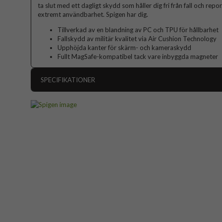
ta slut med ett dagligt skydd som håller dig fri från fall och repo
extremt användbarhet. Spigen har dig.
Tillverkad av en blandning av PC och TPU för hållbarhet
Fallskydd av militär kvalitet via Air Cushion Technology
Upphöjda kanter för skärm- och kameraskydd
Fullt MagSafe-kompatibel tack vare inbyggda magneter
SPECIFIKATIONER
Artikelnummer
Passar till
Produkttyp
Egenskaper
Färg
Material
Varumärke
Tillverkarens art nr