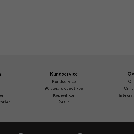
8800283314151
a
Kundservice
Öv
Kundservice
Om
r
90 dagars öppet köp
Om c
en
Köpevillkor
Integri
gorier
Retur