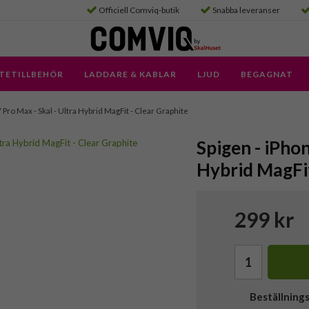
Officiell Comviq-butik
Snabba leveranser
TETILLBEHÖR
LADDARE & KABLAR
LJUD
BEGAGNAT
 Pro Max - Skal - Ultra Hybrid MagFit - Clear Graphite
Spigen - iPhon
Hybrid MagFit
299 kr
Beställning