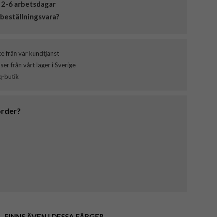
 2-6 arbetsdagar
beställningsvara?
ce från vår kundtjänst
er från vårt lager i Sverige
q-butik
order?
FINNS ÄVEN I DESSA FÄRGER