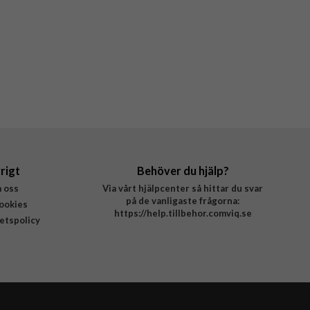
rigt
Behöver du hjälp?
 oss
Via vårt hjälpcenter så hittar du svar
på de vanligaste frågorna:
ookies
https://help.tillbehor.comviq.se
tetspolicy