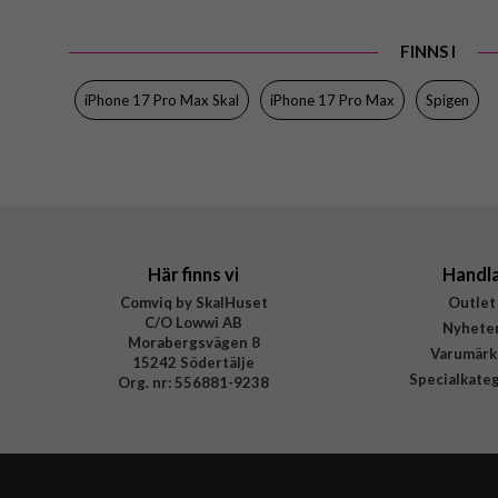
EAN
FINNS I
iPhone 17 Pro Max Skal
iPhone 17 Pro Max
Spigen
Här finns vi
Handl
Comviq by SkalHuset
Outlet
C/O Lowwi AB
Nyhete
Morabergsvägen 8
Varumärk
15242 Södertälje
Specialkate
Org. nr: 556881-9238