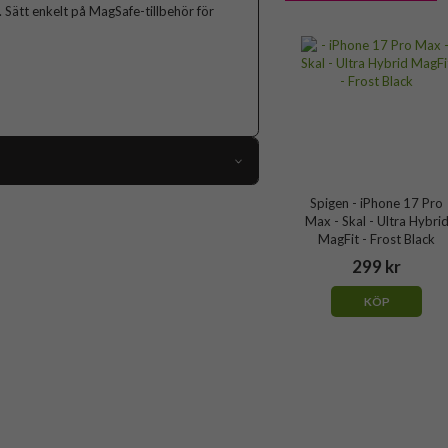
r. Sätt enkelt på MagSafe-tillbehör för
110054
Spigen - iPhone 17 Pro
Max - Skal - Ultra Hybri
iPhone 17 Pro Max
MagFit - Frost Black
Skal
299 kr
MagSafe-kompatibel
KÖP
Genomskinlig, Grå
Hårdplast (PC), Mjukplast (TPU)
Spigen
ACS10283