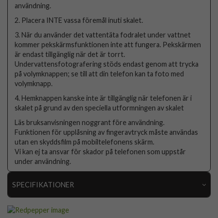
användning.
2. Placera INTE vassa föremål inuti skalet.
3. När du använder det vattentäta fodralet under vattnet
kommer pekskärmsfunktionen inte att fungera. Pekskärmen
är endast tillgänglig när det är torrt.
Undervattensfotografering stöds endast genom att trycka
på volymknappen; se till att din telefon kan ta foto med
volymknapp.
4. Hemknappen kanske inte är tillgänglig när telefonen är i
skalet på grund av den speciella utformningen av skalet
Läs bruksanvisningen noggrant före användning.
Funktionen för upplåsning av fingeravtryck måste användas
utan en skyddsfilm på mobiltelefonens skärm.
Vi kan ej ta ansvar för skador på telefonen som uppstår
under användning.
SPECIFIKATIONER
Artikelnummer
108644