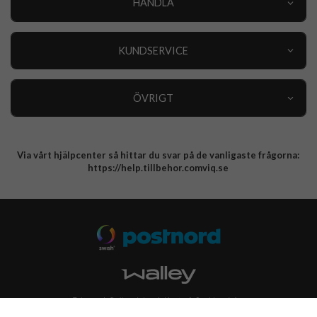
HANDLA
Outlet
Nyheter
KUNDSERVICE
Varumärken
Kundservice
Specialkategorier
90 dagars öppet köp
ÖVRIGT
Köpevillkor
Om oss
Retur
Om cookies
Via vårt hjälpcenter så hittar du svar på de vanligaste frågorna:
Integritetspolicy
https://help.tillbehor.comviq.se