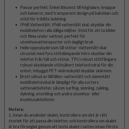
Passar perfekt: Enkel åtkomst till högtalare, knappar
och kameror, med transparent design på baksidan och
stöd för trådlös laddning
IP68 Vattentätt: IP68 vattentätt skal, skyddar din
mobiltelefon i alla dåliga miljöer. Stöd för att ta bilder
och filma under vattnet, perfekt för
utomhusvattensporter och dagligt bruk
Helkroppsskydd som tål stötar: Vattentätt skal
utrustat med fyra stötdämpande hörn skyddar din
telefon från fall och stötar. TPU robust stötfångare
robust skyddande stötsäkert telefonfodral för din
enhet. Inbyggd PET-skärmskydd skyddar skärmen.
Brett utbud av tillfällen: vattentätt och dammtätt
mobiltelefonskal är lämpligt för alla sorters
vattenaktiviteter, såsom surfing, simning, cykling,
dykning, snorkling och andra utomhus- eller
inomhusaktiviteter
Notera:
1. Innan du använder skalet, kontrollera om det är rätt
storlek för att passa din telefon; och kontrollera om skalet
är bra förseglat genom att testa skalet i vatten innan första