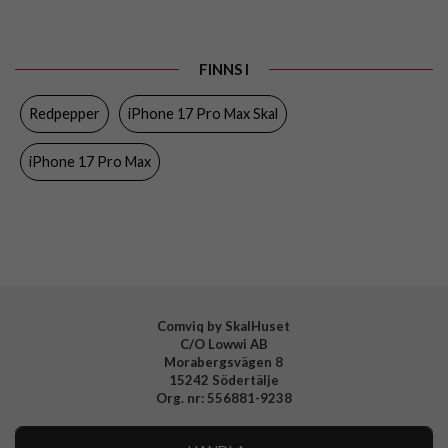
Passar till
iPhone 17 Pro Max
Produkttyp
Skal
FINNS I
Egenskaper
Inbyggt skärmskydd, Vattentålig
Redpepper
iPhone 17 Pro Max Skal
Färg
Genomskinlig, Svart
Material
Hårdplast (PC), Mjukplast (TPU), Plastfilm
iPhone 17 Pro Max
Varumärke
Redpepper
Comviq by SkalHuset
C/O Lowwi AB
Morabergsvägen 8
15242 Södertälje
Org. nr: 556881-9238