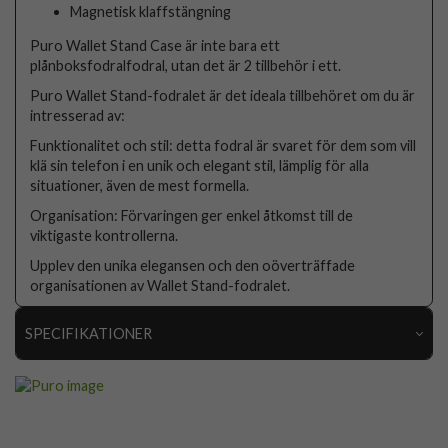
Magnetisk klaffstängning
Puro Wallet Stand Case är inte bara ett
plånboksfodralfodral, utan det är 2 tillbehör i ett.
Puro Wallet Stand-fodralet är det ideala tillbehöret om du är
intresserad av:
Funktionalitet och stil: detta fodral är svaret för dem som vill
klä sin telefon i en unik och elegant stil, lämplig för alla
situationer, även de mest formella.
Organisation: Förvaringen ger enkel åtkomst till de
viktigaste kontrollerna.
Upplev den unika elegansen och den oöverträffade
organisationen av Wallet Stand-fodralet.
SPECIFIKATIONER
Artikelnummer
111439
Passar till
iPhone 17 Pro
Produkttyp
Fodral