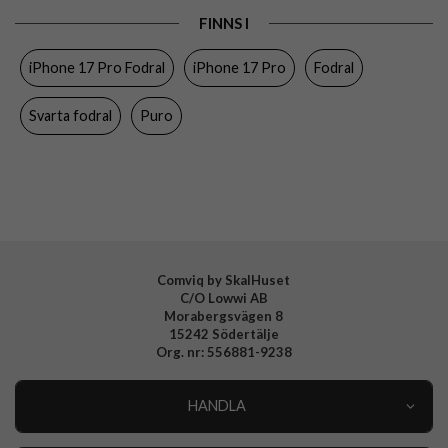
FINNS I
Egenskaper
Kortfack, Stativfunktion
iPhone 17 Pro Fodral
iPhone 17 Pro
Fodral
Färg
Svart
Material
Konstläder, Mjukplast (TPU)
Svarta fodral
Puro
Varumärke
Puro
Tillverkarens art nr
PUIPC17P63BOOKC8BLK
EAN
8018417525667
Comviq by SkalHuset
C/O Lowwi AB
Morabergsvägen 8
15242 Södertälje
Org. nr: 556881-9238
HANDLA
Outlet