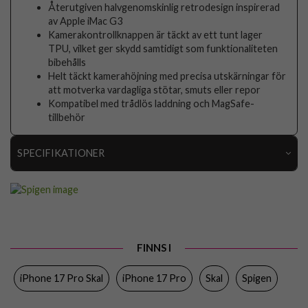
Återutgiven halvgenomskinlig retrodesign inspirerad
av Apple iMac G3
Kamerakontrollknappen är täckt av ett tunt lager
TPU, vilket ger skydd samtidigt som funktionaliteten
bibehålls
Helt täckt kamerahöjning med precisa utskärningar för
att motverka vardagliga stötar, smuts eller repor
Kompatibel med trådlös laddning och MagSafe-
tillbehör
SPECIFIKATIONER
Artikelnummer
116621
Passar till
iPhone 17 Pro
Produkttyp
Skal
FINNS I
Egenskaper
MagSafe-kompatibel
iPhone 17 Pro Skal
iPhone 17 Pro
Skal
Spigen
Färg
Orange
Material
Hårdplast (PC), Mjukplast (TPU)