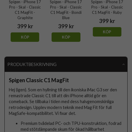
Spigen - iPhone 17
Spigen - iPhone 17
Spigen - iPhone 17
Pro - Skal - Classic
Pro - Skal - Classic
Pro - Skal - Classic
C1 MagFit -
C1 MagFit - Bondi
C1 MagFit - Ruby
Graphite
Blue
399 kr
399 kr
399 kr
KÖP
KÖP
KÖP
PRODUKTBESKRIVNING
Spigen Classic C1 MagFit
Hej (igen). Som en hyllning till den ikoniska iMac G3 ser den
remastrade Classic C1 till att din iPhone alltid gör en
comeback. Se tillbaka i tiden med dess halvgenomskinliga
retrodesign. Upplev modern teknik med Mag Fit för full
MagSafe-kompatibilitet. Vi fixar det.
Premium tvådelad PC- och TPU-konstruktion, fodrad
med stötdämpande skum för ökad hållbarhet