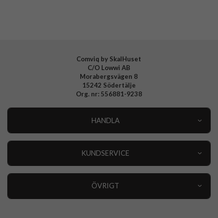
Varumärke
Spigen
Tillverkarens art nr
ACS10360
EAN
8800283314922
Comviq by SkalHuset
C/O Lowwi AB
Morabergsvägen 8
15242 Södertälje
Org. nr: 556881-9238
HANDLA
Outlet
Nyheter
KUNDSERVICE
Varumärken
Kundservice
Specialkategorier
90 dagars öppet köp
ÖVRIGT
Köpevillkor
Om oss
Retur
Om cookies