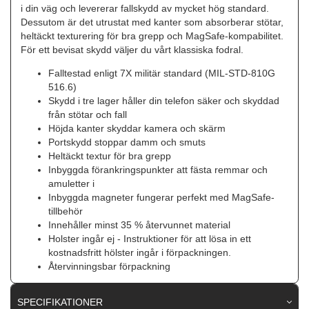
i din väg och levererar fallskydd av mycket hög standard.
Dessutom är det utrustat med kanter som absorberar stötar,
heltäckt texturering för bra grepp och MagSafe-kompabilitet.
För ett bevisat skydd väljer du vårt klassiska fodral.
Falltestad enligt 7X militär standard (MIL-STD-810G
516.6)
Skydd i tre lager håller din telefon säker och skyddad
från stötar och fall
Höjda kanter skyddar kamera och skärm
Portskydd stoppar damm och smuts
Heltäckt textur för bra grepp
Inbyggda förankringspunkter att fästa remmar och
amuletter i
Inbyggda magneter fungerar perfekt med MagSafe-
tillbehör
Innehåller minst 35 % återvunnet material
Holster ingår ej - Instruktioner för att lösa in ett
kostnadsfritt hölster ingår i förpackningen.
Återvinningsbar förpackning
SPECIFIKATIONER