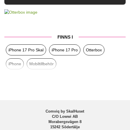
Artikelnummer
109632
Passar till
iPhone 17 Pro
Produkttyp
Skal
FINNS I
Egenskaper
MagSafe-kompatibel, Stöttålig
iPhone 17 Pro Skal
iPhone 17 Pro
Otterbox
Färg
Svart
Material
Hårdplast (PC), Mjukplast (TPU)
iPhone
Mobiltillbehör
Varumärke
Otterbox
Tillverkarens art nr
77-98380
EAN
840434711246
Comviq by SkalHuset
C/O Lowwi AB
Morabergsvägen 8
15242 Södertälje