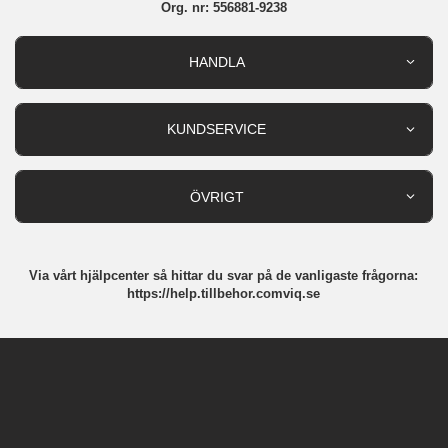
Org. nr: 556881-9238
HANDLA
Outlet
Nyheter
KUNDSERVICE
Varumärken
Kundservice
Specialkategorier
90 dagars öppet köp
ÖVRIGT
Köpevillkor
Om oss
Retur
Om cookies
Via vårt hjälpcenter så hittar du svar på de vanligaste frågorna:
Integritetspolicy
https://help.tillbehor.comviq.se