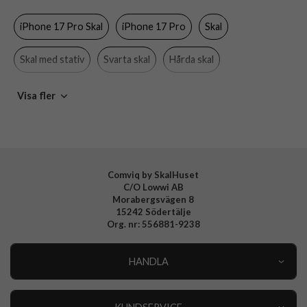
Färg
Svart
iPhone 17 Pro Skal
iPhone 17 Pro
Skal
Material
Hårdplast (PC), Mjukplast (TPU)
Varumärke
Spigen
Skal med stativ
Svarta skal
Hårda skal
Tillverkarens art nr
ACS09964
MagSafe-kompatibla skal och fodral
Spigen
Visa fler
EAN
8800283310931
Comviq by SkalHuset
C/O Lowwi AB
Morabergsvägen 8
15242 Södertälje
Org. nr: 556881-9238
HANDLA
Outlet
Nyheter