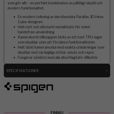
som gör allt – en perfekt kombination av pålitligt skydd och
modern funktionalitet.
En modern tolkning av den klassiska Parallax 3D Hexa
Cube-designen
Helt nytt och slitstarkt metallstativ för enkel
handsfree-användning
Kamerakontrollknappen täcks av ett tunt TPU-lager
som skyddar utan att försämra funktionaliteten
Helt täckt kameramodul med exakta utskärningar som
skyddar mot vardagliga stötar, smuts och repor
Fungerar sömlöst med alla dina MagSafe-tillbehör
SPECIFIKATIONER
Artikelnummer
113625
Passar till
iPhone 17 Pro
Produkttyp
Skal
Egenskaper
MagSafe-kompatibel, Stativfunktion
FINNS I