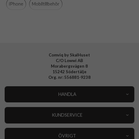
Material
Äkta läder
iPhone
Mobiltillbehör
Varumärke
dbramante1928
Tillverkarens art nr
RO63GTBL6633
EAN
5711428066336
Comviq by SkalHuset
C/O Lowwi AB
Morabergsvägen 8
15242 Södertälje
Org. nr: 556881-9238
HANDLA
Outlet
Nyheter
KUNDSERVICE
Varumärken
Kundservice
Specialkategorier
90 dagars öppet köp
ÖVRIGT