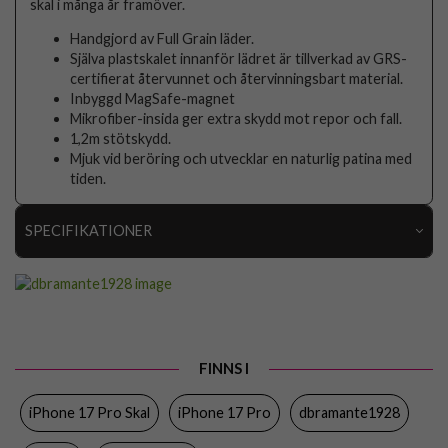
skal i många år framöver.
Handgjord av Full Grain läder.
Själva plastskalet innanför lädret är tillverkad av GRS-
certifierat återvunnet och återvinningsbart material.
Inbyggd MagSafe-magnet
Mikrofiber-insida ger extra skydd mot repor och fall.
1,2m stötskydd.
Mjuk vid beröring och utvecklar en naturlig patina med
tiden.
SPECIFIKATIONER
Artikelnummer
109441
Passar till
iPhone 17 Pro
Produkttyp
Skal
FINNS I
Egenskaper
MagSafe-kompatibel
iPhone 17 Pro Skal
iPhone 17 Pro
dbramante1928
Färg
Svart