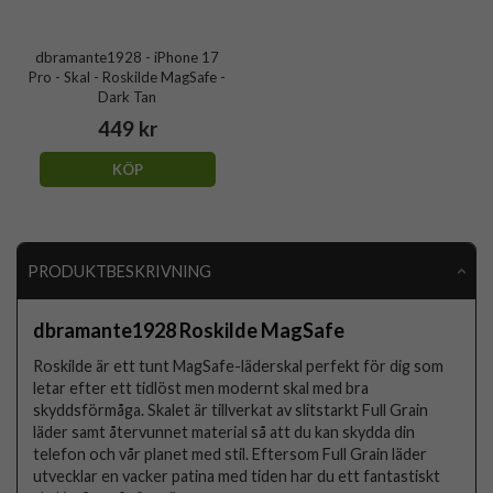
dbramante1928 - iPhone 17
Pro - Skal - Roskilde MagSafe -
Dark Tan
449 kr
KÖP
PRODUKTBESKRIVNING
dbramante1928 Roskilde MagSafe
Roskilde är ett tunt MagSafe-läderskal perfekt för dig som
letar efter ett tidlöst men modernt skal med bra
skyddsförmåga. Skalet är tillverkat av slitstarkt Full Grain
läder samt återvunnet material så att du kan skydda din
telefon och vår planet med stil. Eftersom Full Grain läder
utvecklar en vacker patina med tiden har du ett fantastiskt