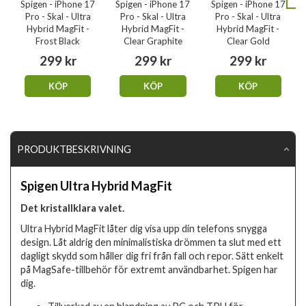
Spigen - iPhone 17
Spigen - iPhone 17
Spigen - iPhone 17
Pro - Skal - Ultra
Pro - Skal - Ultra
Pro - Skal - Ultra
Hybrid MagFit -
Hybrid MagFit -
Hybrid MagFit -
Frost Black
Clear Graphite
Clear Gold
299 kr
299 kr
299 kr
KÖP
KÖP
KÖP
PRODUKTBESKRIVNING
Spigen Ultra Hybrid MagFit
Det kristallklara valet.
Ultra Hybrid MagFit låter dig visa upp din telefons snygga
design. Låt aldrig den minimalistiska drömmen ta slut med ett
dagligt skydd som håller dig fri från fall och repor. Sätt enkelt
på MagSafe-tillbehör för extremt användbarhet. Spigen har
dig.