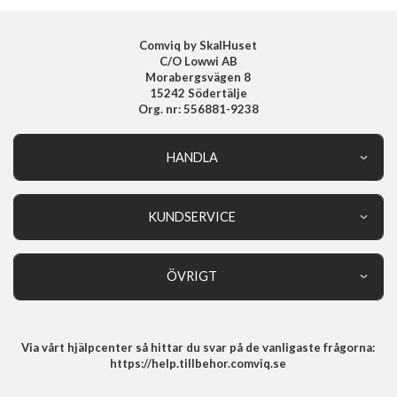
EAN
8800337242430
Comviq by SkalHuset
C/O Lowwi AB
Morabergsvägen 8
15242 Södertälje
Org. nr: 556881-9238
HANDLA
Outlet
Nyheter
KUNDSERVICE
Varumärken
Kundservice
Specialkategorier
90 dagars öppet köp
ÖVRIGT
Köpevillkor
Om oss
Retur
Om cookies
Via vårt hjälpcenter så hittar du svar på de vanligaste frågorna:
Integritetspolicy
https://help.tillbehor.comviq.se