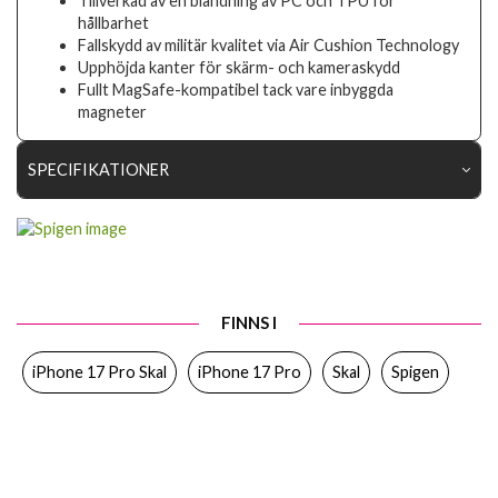
Tillverkad av en blandning av PC och TPU för
hållbarhet
Fallskydd av militär kvalitet via Air Cushion Technology
Upphöjda kanter för skärm- och kameraskydd
Fullt MagSafe-kompatibel tack vare inbyggda
magneter
SPECIFIKATIONER
Artikelnummer
116637
Passar till
iPhone 17 Pro
Produkttyp
Skal
FINNS I
Egenskaper
MagSafe-kompatibel
iPhone 17 Pro Skal
iPhone 17 Pro
Skal
Spigen
Färg
Blå, Genomskinlig
Material
Hårdplast (PC), Mjukplast (TPU)
Varumärke
Spigen
Tillverkarens art nr
ACS11111