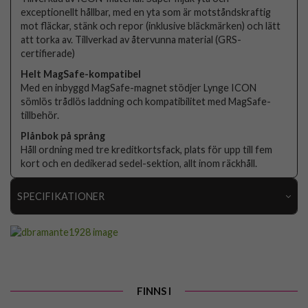
exceptionellt hållbar, med en yta som är motståndskraftig
mot fläckar, stänk och repor (inklusive bläckmärken) och lätt
att torka av. Tillverkad av återvunna material (GRS-
certifierade)
Helt MagSafe-kompatibel
Med en inbyggd MagSafe-magnet stödjer Lynge ICON
sömlös trådlös laddning och kompatibilitet med MagSafe-
tillbehör.
Plånbok på språng
Håll ordning med tre kreditkortsfack, plats för upp till fem
kort och en dedikerad sedel-sektion, allt inom räckhåll.
SPECIFIKATIONER
Artikelnummer
109467
Passar till
iPhone 17
Produkttyp
Fodral
FINNS I
Egenskaper
Kortfack, Löstagbart skal, MagSafe-