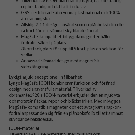
Tillverkad av ICON-material: mjuk yta, fläckbeständig,
repbeständig och lätt att torka av
GRS-certifierade återvunna plastmaterial och 100%
återvinningsbar
Allsidig 2-i-1 design: använd som en plånboksfolio eller
ta bort för ett slimmat skyddande fodral
MagSafe-kompatibel: inbyggda magneter håller
fodralet säkert på plats
3 kortfack, plats för upp till 5 kort, plus en sektion för
sedlar
Anpassad slimmad design med magnetisk
sidostängning
Lyxigt mjuk, exceptionell hållbarhet
Lynge MagSafe ICON kombinerar funktion och förfinad
design med ansvarsfulla material. Tillverkad av
dbramante1928:s ICON-material erbjuder den en mjuk yta
och motstår fläckar, repor och bläckmärken. Med inbyggda
MagSafe-kompatibla magneter och ett avtagbart snap-on-
fodral anpassar den sig från en plånboksfolio till ett slimmat
skyddande baksideskal.
ICON-material
Tillverkad av ICON-material: Super mjuk yta och