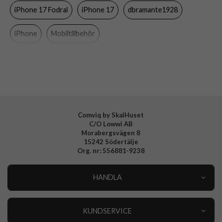
kompatibel
iPhone 17 Fodral
iPhone 17
dbramante1928
Färg
Grå
iPhone
Mobiltillbehör
Material
Återvunnen plast
Varumärke
dbramante1928
Tillverkarens art nr
LM63ICGR6684
EAN
5711428066848
Comviq by SkalHuset
C/O Lowwi AB
Morabergsvägen 8
15242 Södertälje
Org. nr: 556881-9238
HANDLA
Outlet
Nyheter
KUNDSERVICE
Varumärken