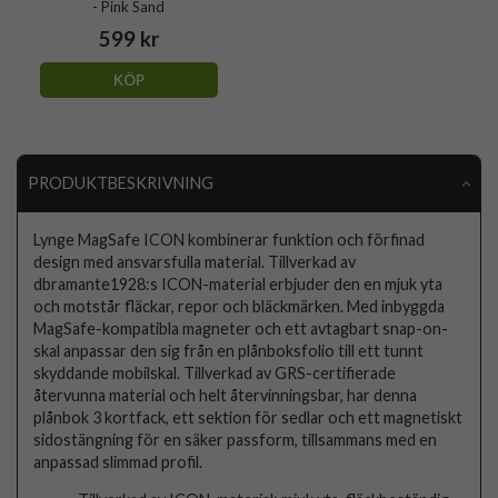
- Pink Sand
599 kr
KÖP
PRODUKTBESKRIVNING
Lynge MagSafe ICON kombinerar funktion och förfinad
design med ansvarsfulla material. Tillverkad av
dbramante1928:s ICON-material erbjuder den en mjuk yta
och motstår fläckar, repor och bläckmärken. Med inbyggda
MagSafe-kompatibla magneter och ett avtagbart snap-on-
skal anpassar den sig från en plånboksfolio till ett tunnt
skyddande mobilskal. Tillverkad av GRS-certifierade
återvunna material och helt återvinningsbar, har denna
plånbok 3 kortfack, ett sektion för sedlar och ett magnetiskt
sidostängning för en säker passform, tillsammans med en
anpassad slimmad profil.