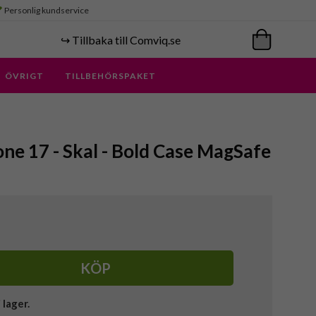
Personlig kundservice
↪️ Tillbaka till Comviq.se
ÖVRIGT
TILLBEHÖRSPAKET
one 17 - Skal - Bold Case MagSafe
KÖP
i lager.