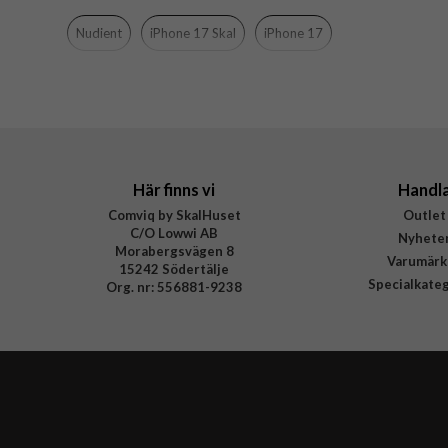
Varumärke
Nudient
iPhone 17 Skal
iPhone 17
Tillverkarens art nr
EAN
Här finns vi
Handl
Comviq by SkalHuset
Outlet
C/O Lowwi AB
Nyhete
Morabergsvägen 8
Varumärk
15242 Södertälje
Specialkate
Org. nr: 556881-9238