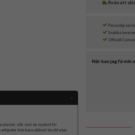
Redo att ski
Personlig servi
Snabba leverans
Officiell Comvi
När kan jag få min 
 plaster, står som en symbol för
 erbjuder inte bara ultimat skydd utan