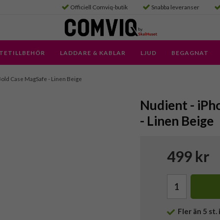
Officiell Comviq-butik
Snabba leveranser
TETILLBEHÖR
LADDARE & KABLAR
LJUD
BEGAGNAT
- Bold Case MagSafe - Linen Beige
Nudient - iPh
- Linen Beige
499 kr
Fler än 5 st. 