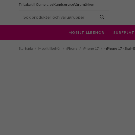
Tillbaka till Comviq.se
Kundservice
Varumärken
MOBILTILLBEHÖR
SURFPLAT
Startsida
/
Mobiltillbehör
/
iPhone
/
iPhone 17
/
- iPhone 17 - Skal 