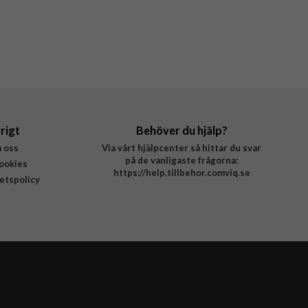
rigt
Behöver du hjälp?
 oss
Via vårt hjälpcenter så hittar du svar
på de vanligaste frågorna:
ookies
https://help.tillbehor.comviq.se
tetspolicy