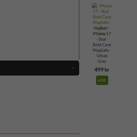
Nudient -
iPhone 17
- Skal -
Bold Case
MagSafe -
Urban
Grey
499 kr
111187
KÖP
iPhone 17
Skal
MagSafe-kompatibel
Beige
Silikon, Återvunnen plast