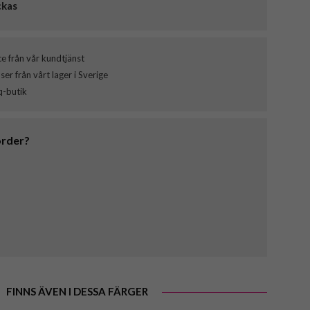
ckas
ce från vår kundtjänst
er från vårt lager i Sverige
q-butik
order?
FINNS ÄVEN I DESSA FÄRGER