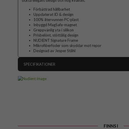
också elegant design och hög kvalitet.
Förbättrad hållbarhet
Uppdaterat ID & design
100% återvunnen PC-plast
Inbyggd MagSafe-magnet
Greppvänlig yta i silikon
Prisbelönt, stöttålig design
NUDIENT Signature Frame
Mikrofiberfoder som skyddar mot repor
Designad av Jesper Ståhl
SPECIFIKATIONER
Artikelnummer
Passar till
Produkttyp
Egenskaper
Färg
Material
FINNS I