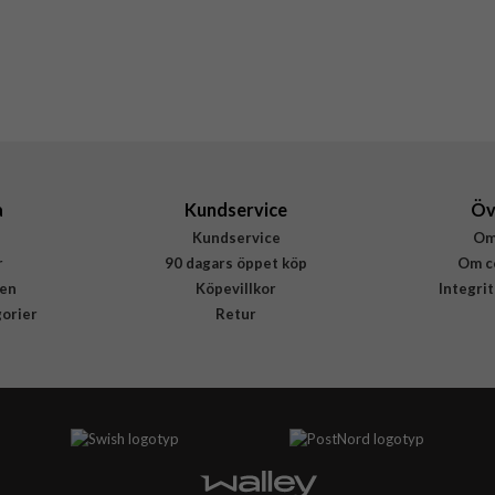
Nudient
00-001-0122-0028
7340212962899
a
Kundservice
Öv
Kundservice
Om
r
90 dagars öppet köp
Om c
en
Köpevillkor
Integri
gorier
Retur