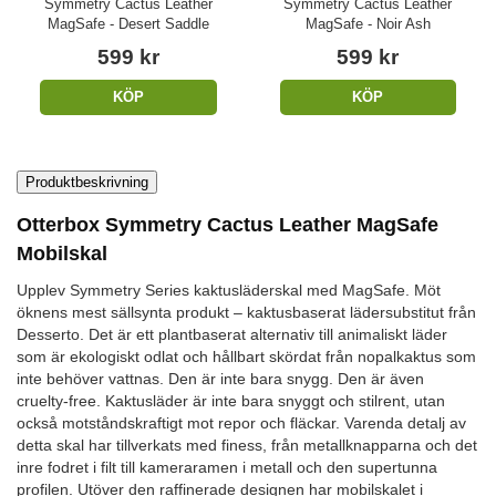
Symmetry Cactus Leather
Symmetry Cactus Leather
MagSafe - Desert Saddle
MagSafe - Noir Ash
599 kr
599 kr
KÖP
KÖP
Produktbeskrivning
Otterbox Symmetry Cactus Leather MagSafe
Mobilskal
Upplev Symmetry Series kaktusläderskal med MagSafe. Möt
öknens mest sällsynta produkt – kaktusbaserat lädersubstitut från
Desserto. Det är ett plantbaserat alternativ till animaliskt läder
som är ekologiskt odlat och hållbart skördat från nopalkaktus som
inte behöver vattnas. Den är inte bara snygg. Den är även
cruelty-free. Kaktusläder är inte bara snyggt och stilrent, utan
också motståndskraftigt mot repor och fläckar. Varenda detalj av
detta skal har tillverkats med finess, från metallknapparna och det
inre fodret i filt till kameraramen i metall och den supertunna
profilen. Utöver den raffinerade designen har mobilskalet i