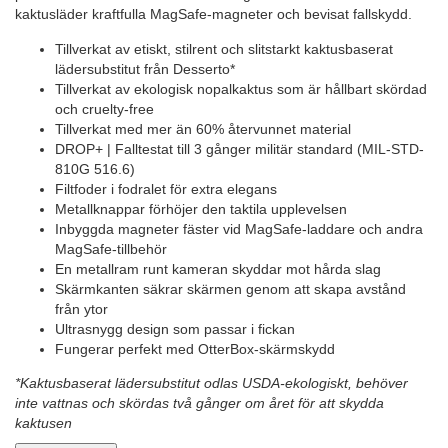
kaktusläder kraftfulla MagSafe-magneter och bevisat fallskydd.
Tillverkat av etiskt, stilrent och slitstarkt kaktusbaserat
lädersubstitut från Desserto*
Tillverkat av ekologisk nopalkaktus som är hållbart skördad
och cruelty-free
Tillverkat med mer än 60% återvunnet material
DROP+ | Falltestat till 3 gånger militär standard (MIL-STD-
810G 516.6)
Filtfoder i fodralet för extra elegans
Metallknappar förhöjer den taktila upplevelsen
Inbyggda magneter fäster vid MagSafe-laddare och andra
MagSafe-tillbehör
En metallram runt kameran skyddar mot hårda slag
Skärmkanten säkrar skärmen genom att skapa avstånd
från ytor
Ultrasnygg design som passar i fickan
Fungerar perfekt med OtterBox-skärmskydd
*Kaktusbaserat lädersubstitut odlas USDA-ekologiskt, behöver
inte vattnas och skördas två gånger om året för att skydda
kaktusen