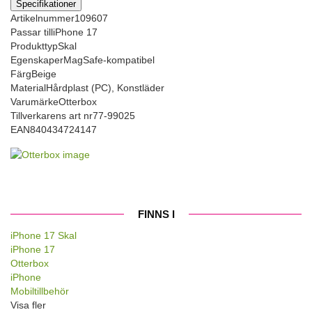
Specifikationer
Artikelnummer
109607
Passar till
iPhone 17
Produkttyp
Skal
Egenskaper
MagSafe-kompatibel
Färg
Beige
Material
Hårdplast (PC), Konstläder
Varumärke
Otterbox
Tillverkarens art nr
77-99025
EAN
840434724147
FINNS I
iPhone 17 Skal
iPhone 17
Otterbox
iPhone
Mobiltillbehör
Visa fler