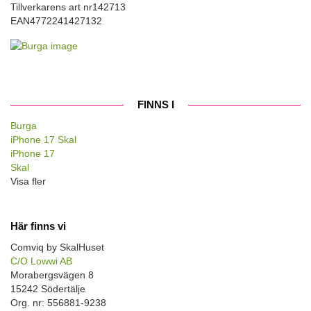
Tillverkarens art nr
142713
EAN
4772241427132
FINNS I
Burga
iPhone 17 Skal
iPhone 17
Skal
Visa fler
Här finns vi
Comviq by SkalHuset
C/O Lowwi AB
Morabergsvägen 8
15242 Södertälje
Org. nr: 556881-9238