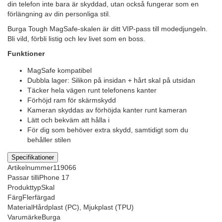
din telefon inte bara är skyddad, utan också fungerar som en
förlängning av din personliga stil.
Burga Tough MagSafe-skalen är ditt VIP-pass till modedjungeln.
Bli vild, förbli listig och lev livet som en boss.
Funktioner
MagSafe kompatibel
Dubbla lager: Silikon på insidan + hårt skal på utsidan
Täcker hela vägen runt telefonens kanter
Förhöjd ram för skärmskydd
Kameran skyddas av förhöjda kanter runt kameran
Lätt och bekväm att hålla i
För dig som behöver extra skydd, samtidigt som du
behåller stilen
Specifikationer
Artikelnummer
119066
Passar till
iPhone 17
Produkttyp
Skal
Färg
Flerfärgad
Material
Hårdplast (PC), Mjukplast (TPU)
Varumärke
Burga