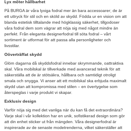
Lyx möter hållbarhet
På BURGA är våra lyxiga fodral mer än bara accessoarer; de är
ett uttryck för stil och en sköld av skydd. Födda ur en vision om att
blanda estetisk tilltalande med högklassig säkerhet, tillgodoser
våra fodral dem som vägrar att nöja sig med något mindre än
perfekt. Från eleganta designerfodral till söta fodral – vårt
sortiment är utformat för att passa alla personligheter och
livsstilar.
Oöverträffat skydd
Glöm dagarna då skyddsfodral innebar skrymmande, oattraktiva
skal. Våra mobilskal är tillverkade med avancerad teknik för att
säkerställa att de är stötsäkra, hållbara och samtidigt otroligt
smala och snygga. Vi anser att ett mobilskal ska erbjuda maximalt
skydd utan att kompromissa med stilen – en övertygelse som
återspeglas i varje produkt vi skapar.
Exklusiv design
Varför nöja sig med det vanliga när du kan få det extraordinära?
Varje skal i vår kollektion har en unik, sofistikerad design som gör
att din enhet sticker ut från mängden. Våra designerfodral är
inspirerade av de senaste modetrenderna, vilket säkerställer att