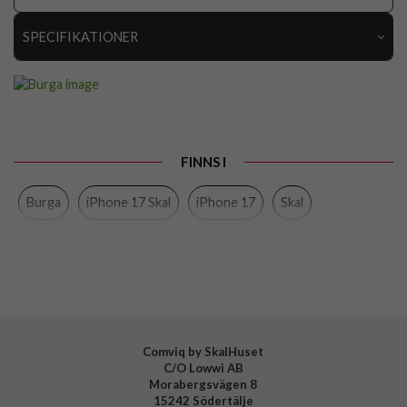
SPECIFIKATIONER
Artikelnummer
119196
Passar till
iPhone 17
Produkttyp
Skal
FINNS I
Färg
Flerfärgad
Burga
iPhone 17 Skal
iPhone 17
Skal
Material
Hårdplast (PC), Mjukplast (TPU)
Varumärke
Burga
Tillverkarens art nr
144627
EAN
4772241446270
Comviq by SkalHuset
C/O Lowwi AB
Morabergsvägen 8
15242 Södertälje