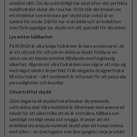
sömlöst sätt. Om du outtröttligt har letat efter det perfekta
mobilfodralet slutar din resa här. Vi förstår din önskan om
ett mobilskal som inte bara ger skydd utan också är en
symbol för mode. Därför har vi skräddarsytt en kollektion
som förkroppsligar lyx, skydd och stil, speciellt för din enhet.
Lyx möter hållbarhet
På BURGA är våra lyxiga fodral mer än bara accessoarer; de
är ett uttryck för stil och en sköld av skydd. Födda ur en
vision om att blanda estetisk tilltalande med högklassig
säkerhet, tillgodoser våra fodral dem som vägrar att nöja sig
med något mindre än perfekt. Från eleganta designerfodral
till söta fodral – vårt sortiment är utformat för att passa alla
personligheter och livsstilar.
Oöverträffat skydd
Glöm dagarna då skyddsfodral innebar skrymmande,
oattraktiva skal. Våra mobilskal är tillverkade med avancerad
teknik för att säkerställa att de är stötsäkra, hållbara och
samtidigt otroligt smala och snygga. Vi anser att ett
mobilskal ska erbjuda maximalt skydd utan att kompromissa
med stilen – en övertygelse som återspeglas i varje produkt