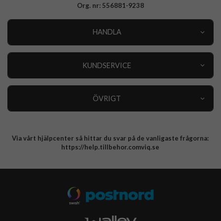
Org. nr: 556881-9238
HANDLA
Outlet
Nyheter
KUNDSERVICE
Varumärken
Kundservice
Specialkategorier
90 dagars öppet köp
ÖVRIGT
Köpevillkor
Om oss
Retur
Om cookies
Via vårt hjälpcenter så hittar du svar på de vanligaste frågorna:
Integritetspolicy
https://help.tillbehor.comviq.se