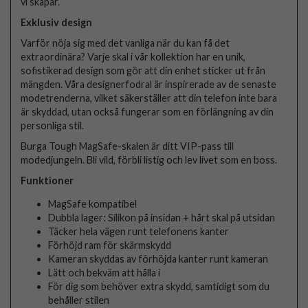
vi skapar.
Exklusiv design
Varför nöja sig med det vanliga när du kan få det
extraordinära? Varje skal i vår kollektion har en unik,
sofistikerad design som gör att din enhet sticker ut från
mängden. Våra designerfodral är inspirerade av de senaste
modetrenderna, vilket säkerställer att din telefon inte bara
är skyddad, utan också fungerar som en förlängning av din
personliga stil.
Burga Tough MagSafe-skalen är ditt VIP-pass till
modedjungeln. Bli vild, förbli listig och lev livet som en boss.
Funktioner
MagSafe kompatibel
Dubbla lager: Silikon på insidan + hårt skal på utsidan
Täcker hela vägen runt telefonens kanter
Förhöjd ram för skärmskydd
Kameran skyddas av förhöjda kanter runt kameran
Lätt och bekväm att hålla i
För dig som behöver extra skydd, samtidigt som du
behåller stilen