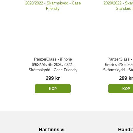
PanzerGlass - iPhone
PanzerGlass -
6/6S/7/8/SE 2020/2022 -
6/6S/7/8/SE 202
Skärmskydd - Case Friendly
Skärmskydd - Sta
299 kr
299 k
KÖP
KÖP
Här finns vi
Handl