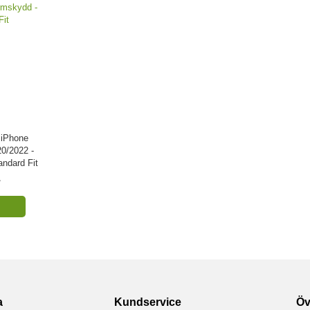
 iPhone
0/2022 -
ndard Fit
r
a
Kundservice
Öv