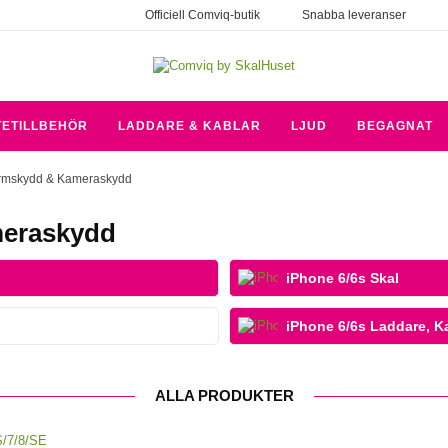
Officiell Comviq-butik
Snabba leveranser
TETILLBEHÖR
LADDARE & KABLAR
LJUD
BEGAGNAT
ärmskydd & Kameraskydd
meraskydd
iPhone 6/6s Skal
iPhone 6/6s Laddare, Ka
ALLA PRODUKTER