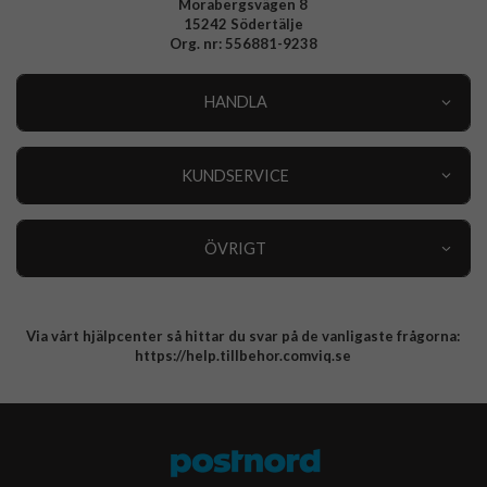
Morabergsvägen 8
15242 Södertälje
Org. nr: 556881-9238
HANDLA
Outlet
Nyheter
KUNDSERVICE
Varumärken
Kundservice
Specialkategorier
90 dagars öppet köp
ÖVRIGT
Köpevillkor
Om oss
Retur
Om cookies
Via vårt hjälpcenter så hittar du svar på de vanligaste frågorna:
Integritetspolicy
https://help.tillbehor.comviq.se