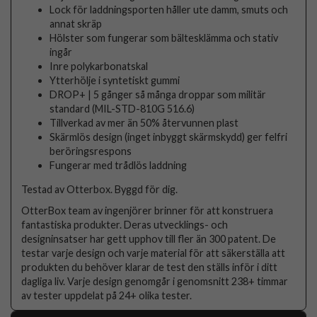
Lock för laddningsporten håller ute damm, smuts och
annat skräp
Hölster som fungerar som bältesklämma och stativ
ingår
Inre polykarbonatskal
Ytterhölje i syntetiskt gummi
DROP+ | 5 gånger så många droppar som militär
standard (MIL-STD-810G 516.6)
Tillverkad av mer än 50% återvunnen plast
Skärmlös design (inget inbyggt skärmskydd) ger felfri
beröringsrespons
Fungerar med trådlös laddning
Testad av Otterbox. Byggd för dig.
OtterBox team av ingenjörer brinner för att konstruera
fantastiska produkter. Deras utvecklings- och
designinsatser har gett upphov till fler än 300 patent. De
testar varje design och varje material för att säkerställa att
produkten du behöver klarar de test den ställs inför i ditt
dagliga liv. Varje design genomgår i genomsnitt 238+ timmar
av tester uppdelat på 24+ olika tester.