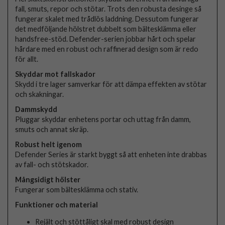
fall, smuts, repor och stötar. Trots den robusta desinge så
fungerar skalet med trådlös laddning. Dessutom fungerar
det medföljande hölstret dubbelt som bältesklämma eller
handsfree-stöd. Defender-serien jobbar hårt och spelar
hårdare med en robust och raffinerad design som är redo
för allt.
Skyddar mot fallskador
Skydd i tre lager samverkar för att dämpa effekten av stötar
och skakningar.
Dammskydd
Pluggar skyddar enhetens portar och uttag från damm,
smuts och annat skräp.
Robust helt igenom
Defender Series är starkt byggt så att enheten inte drabbas
av fall- och stötskador.
Mångsidigt hölster
Fungerar som bältesklämma och stativ.
Funktioner och material
Rejält och stöttåligt skal med robust design