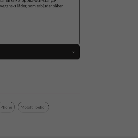
 har en enkel öppna-och-stänga-
 veganskt läder, som erbjuder säker
108816
iPhone Air
Fodral
ack, Löstagbart skal, MagSafe-kompatibel
Svart
iPhone
Mobiltillbehör
rdplast (PC), Konstläder, Mjukplast (TPU)
CARE by PanzerGlass
CR78108