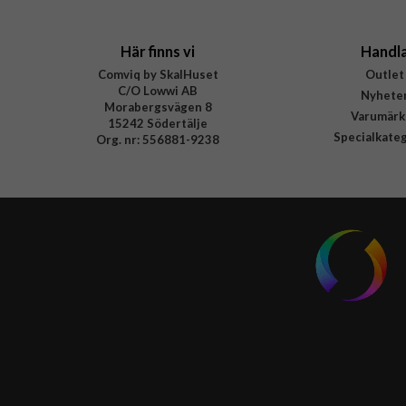
EAN
Här finns vi
Handl
Comviq by SkalHuset
Outlet
C/O Lowwi AB
Nyhete
Morabergsvägen 8
Varumärk
15242 Södertälje
Specialkate
Org. nr: 556881-9238