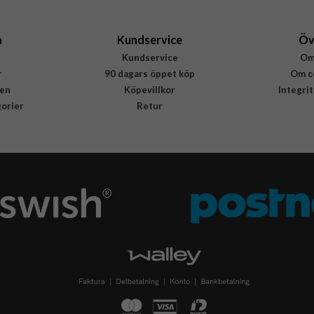
5715685026768
a
Kundservice
Öv
Kundservice
Om
r
90 dagars öppet köp
Om c
en
Köpevillkor
Integri
gorier
Retur