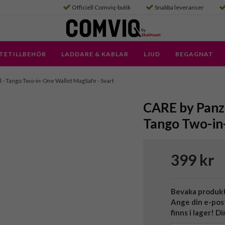
Officiell Comviq-butik
Snabba leveranser
TETILLBEHÖR
LADDARE & KABLAR
LJUD
BEGAGNAT
al - Tango Two-in-One Wallet MagSafe - Svart
CARE by Panze
Tango Two-in
399 kr
Bevaka produk
Ange din e-pos
finns i lager! D