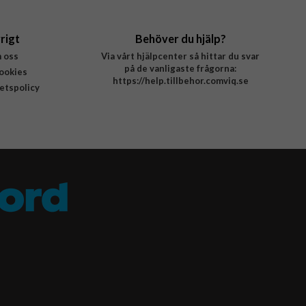
rigt
Behöver du hjälp?
 oss
Via vårt hjälpcenter så hittar du svar
på de vanligaste frågorna:
ookies
https://help.tillbehor.comviq.se
tetspolicy