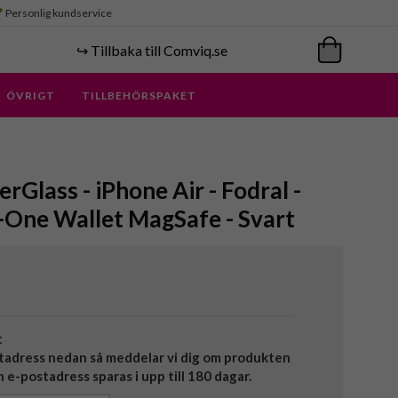
Personlig kundservice
↪️ Tillbaka till Comviq.se
ÖVRIGT
TILLBEHÖRSPAKET
rGlass - iPhone Air - Fodral -
-One Wallet MagSafe - Svart
t
tadress nedan så meddelar vi dig om produkten
in e-postadress sparas i upp till 180 dagar.