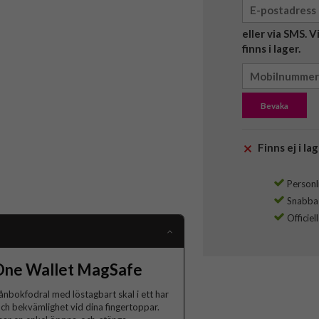
eller via SMS. 
finns i lager.
Bevaka
Finns ej i lag
Personli
Snabba l
Officiel
One Wallet MagSafe
ånbokfodral med löstagbart skal i ett har
 och bekvämlighet vid dina fingertoppar.