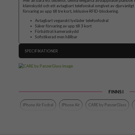
Mer än bara ett tillbehör, denna eleganta avslappnade plånbok
klämskydd och ett avtagbart telefonskal omgivet av djurvänligt
förvaring av upp till tre kort, inklusive RFID-blockering.
Avtagbart veganskt lyxläder telefonfodral
Säker förvaring av upp till 3 kort
Förbättrat kameraskydd
Sofistikerad men hållbar
SPECIFIKATIONER
Artikelnummer
Passar till
Produkttyp
FINNS I
Egenskaper
Kortf
Färg
iPhone Air Fodral
iPhone Air
CARE by PanzerGlass
Material
Hå
Varumärke
Tillverkarens art nr