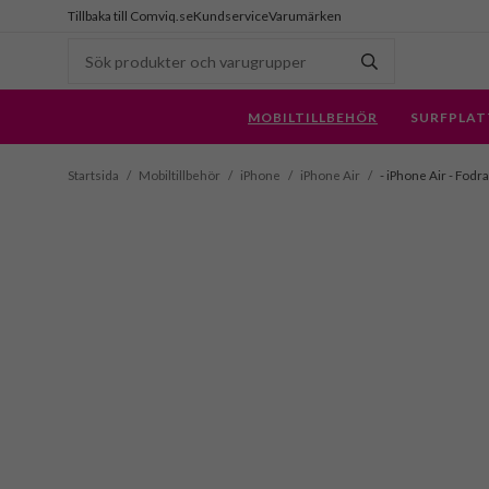
Tillbaka till Comviq.se
Kundservice
Varumärken
MOBILTILLBEHÖR
SURFPLAT
Startsida
/
Mobiltillbehör
/
iPhone
/
iPhone Air
/
- iPhone Air - Fodr