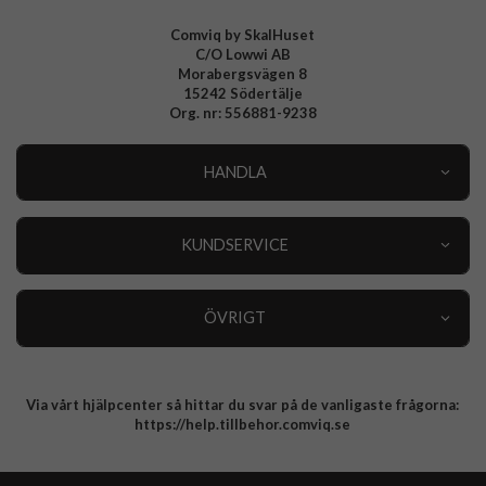
EAN
195950751390
Comviq by SkalHuset
C/O Lowwi AB
Morabergsvägen 8
15242 Södertälje
Org. nr: 556881-9238
HANDLA
Outlet
Nyheter
KUNDSERVICE
Varumärken
Kundservice
Specialkategorier
90 dagars öppet köp
ÖVRIGT
Köpevillkor
Om oss
Retur
Om cookies
Via vårt hjälpcenter så hittar du svar på de vanligaste frågorna:
Integritetspolicy
https://help.tillbehor.comviq.se