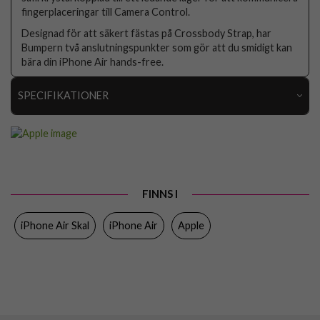
fingerplaceringar till Camera Control.
Designad för att säkert fästas på Crossbody Strap, har
Bumpern två anslutningspunkter som gör att du smidigt kan
bära din iPhone Air hands-free.
SPECIFIKATIONER
Artikelnummer
109570
Passar till
iPhone Air
Produkttyp
Skal
FINNS I
Egenskaper
Trådlös laddning-kompatibel
iPhone Air Skal
iPhone Air
Apple
Färg
Grå
Material
Hårdplast (PC)
Varumärke
Apple
Tillverkarens art nr
MH014ZM/A