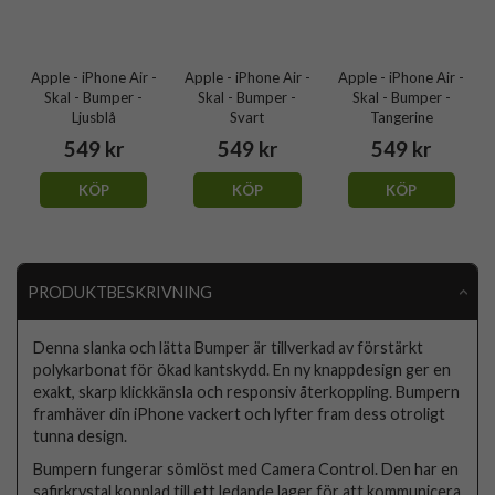
Apple - iPhone Air -
Apple - iPhone Air -
Apple - iPhone Air -
Skal - Bumper -
Skal - Bumper -
Skal - Bumper -
Ljusblå
Svart
Tangerine
549 kr
549 kr
549 kr
KÖP
KÖP
KÖP
PRODUKTBESKRIVNING
Denna slanka och lätta Bumper är tillverkad av förstärkt
polykarbonat för ökad kantskydd. En ny knappdesign ger en
exakt, skarp klickkänsla och responsiv återkoppling. Bumpern
framhäver din iPhone vackert och lyfter fram dess otroligt
tunna design.
Bumpern fungerar sömlöst med Camera Control. Den har en
safirkrystal kopplad till ett ledande lager för att kommunicera