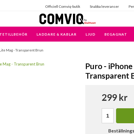
Officiell Comviq-butik
Snabba leveranser
Per
TETILLBEHÖR
LADDARE & KABLAR
LJUD
BEGAGNAT
- Lite Mag - Transparent Brun
Puro - iPhone 
Transparent 
299 kr
Beställning