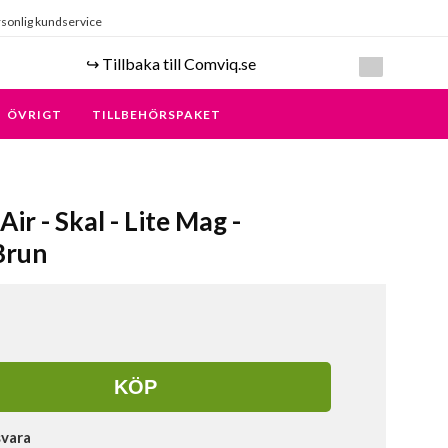
sonlig kundservice
↪️ Tillbaka till Comviq.se
ÖVRIGT
TILLBEHÖRSPAKET
Air - Skal - Lite Mag -
Brun
KÖP
svara