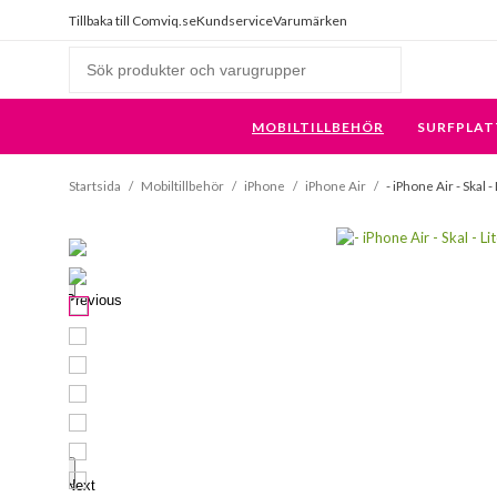
Tillbaka till Comviq.se
Kundservice
Varumärken
MOBILTILLBEHÖR
SURFPLAT
Startsida
/
Mobiltillbehör
/
iPhone
/
iPhone Air
/
- iPhone Air - Skal 
Previous
Next