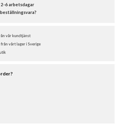
 2-6 arbetsdagar
beställningsvara?
från vår kundtjänst
från vårt lager i Sverige
utik
order?