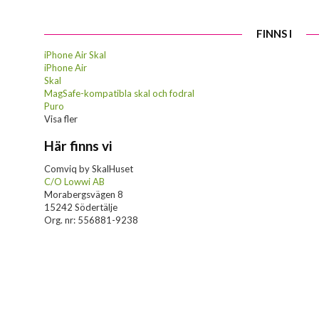
FINNS I
iPhone Air Skal
iPhone Air
Skal
MagSafe-kompatibla skal och fodral
Puro
Visa fler
Här finns vi
Comviq by SkalHuset
C/O Lowwi AB
Morabergsvägen 8
15242 Södertälje
Org. nr: 556881-9238