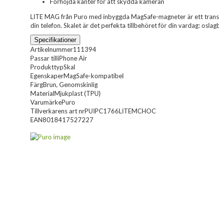
Förhöjda kanter för att skydda kameran
LITE MAG från Puro med inbyggda MagSafe-magneter är ett transp
din telefon. Skalet är det perfekta tillbehöret för din vardag: osl
Specifikationer
Artikelnummer
111394
Passar till
iPhone Air
Produkttyp
Skal
Egenskaper
MagSafe-kompatibel
Färg
Brun, Genomskinlig
Material
Mjukplast (TPU)
Varumärke
Puro
Tillverkarens art nr
PUIPC1766LITEMCHOC
EAN
8018417527227