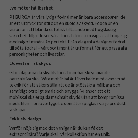
Lyx möter hållbarhet
På BURGA är våra lyxiga fodral mer än bara accessoarer; de
är ett uttryck för stil och en sköld av skydd. Födda ur en
vision om att blanda estetisk tilltalande med högklassig
säkerhet, tillgodoser våra fodral dem som vägrar att nöja sig
med något mindre än perfekt. Från eleganta designerfodral
till söta fodral – vårt sortiment är utformat för att passa alla
personligheter och livsstilar.
Oöverträffat skydd
Glöm dagarna då skyddsfodral innebar skrymmande,
oattraktiva skal. Våra mobilskal är tillverkade med avancerad
teknik för att säkerställa att de är stötsäkra, hållbara och
samtidigt otroligt smala och snygga. Vi anser att ett
mobilskal ska erbjuda maximalt skydd utan att kompromissa
med stilen – en övertygelse som återspeglas i varje produkt
vi skapar.
Exklusiv design
Varför nöja sig med det vanliga när du kan få det
extraordinära? Varje skal i vår kollektion har en unik,