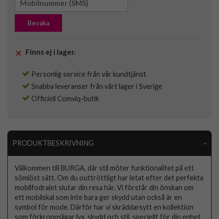
Bevaka
Finns ej i lager.
Personlig service från vår kundtjänst
Snabba leveranser från vårt lager i Sverige
Officiell Comviq-butik
PRODUKTBESKRIVNING
Välkommen till BURGA, där stil möter funktionalitet på ett
sömlöst sätt. Om du outtröttligt har letat efter det perfekta
mobilfodralet slutar din resa här. Vi förstår din önskan om
ett mobilskal som inte bara ger skydd utan också är en
symbol för mode. Därför har vi skräddarsytt en kollektion
som förkroppsligar lyx, skydd och stil, speciellt för din enhet.