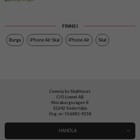
Passar till
iPhone Air
Produkttyp
Skal
FINNS I
Färg
Flerfärgad
Burga
iPhone Air Skal
iPhone Air
Skal
Material
Hårdplast (PC), Mjukplast (TPU)
Varumärke
Burga
Tillverkarens art nr
140975
EAN
4772241409756
Comviq by SkalHuset
C/O Lowwi AB
Morabergsvägen 8
15242 Södertälje
Org. nr: 556881-9238
HANDLA