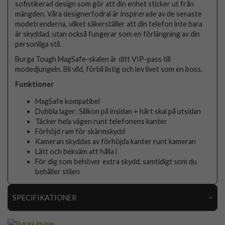
sofistikerad design som gör att din enhet sticker ut från
mängden. Våra designerfodral är inspirerade av de senaste
modetrenderna, vilket säkerställer att din telefon inte bara
är skyddad, utan också fungerar som en förlängning av din
personliga stil.
Burga Tough MagSafe-skalen är ditt VIP-pass till
modedjungeln. Bli vild, förbli listig och lev livet som en boss.
Funktioner
MagSafe kompatibel
Dubbla lager: Silikon på insidan + hårt skal på utsidan
Täcker hela vägen runt telefonens kanter
Förhöjd ram för skärmskydd
Kameran skyddas av förhöjda kanter runt kameran
Lätt och bekväm att hålla i
För dig som behöver extra skydd, samtidigt som du
behåller stilen
SPECIFIKATIONER
Artikelnummer
119039