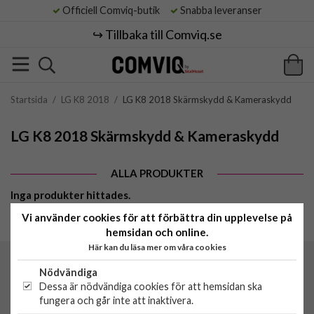
Officiell Comviq-butik
Snabba leveranser
↪️ Tillbaka till Comviq.se
Startsida
/
LG K8 2018
/
LG K8 2018 Skärmskydd & Kameraskydd
LG K8 2018 Skärmskydd & Kameraskydd
ALLA PRODUKTER
Inga produkter hittades.
Vi använder cookies för att förbättra din upplevelse på
hemsidan och online.
Här kan du läsa mer om våra cookies
Comviq by SkalHuset
Nödvändiga
C/O Lowwi AB
Dessa är nödvändiga cookies för att hemsidan ska
Morabergsvägen 8
fungera och går inte att inaktivera.
15242 Södertälje