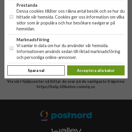
Org. nr: 556881-9238
Prestanda
Dessa cookies tillåter oss räkna antal besök och se hur du
hittade vår hemsida. Cookies ger oss information om vilka
HANDLA
sidor som är populära och hur besökare navigerar på
Outlet
hemsidan.
Nyheter
KUNDSERVICE
Marknadsföring
Varumärken
Vi samlar in data om hur du använder vår hemsida.
Kundservice
Specialkategorier
Informationen används sedan till riktad marknadsföring
90 dagars öppet köp
och personliga online-annonser.
ÖVRIGT
Köpevillkor
Om oss
Retur
Spara val
Acceptera alla kakor
Om cookies
Via vårt hjälpcenter så hittar du svar på de vanligaste frågorna:
Integritetspolicy
https://help.tillbehor.comviq.se