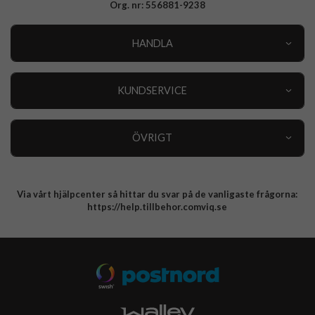
Org. nr: 556881-9238
HANDLA
Outlet
Nyheter
KUNDSERVICE
Varumärken
Kundservice
Specialkategorier
90 dagars öppet köp
ÖVRIGT
Köpevillkor
Om oss
Retur
Om cookies
Via vårt hjälpcenter så hittar du svar på de vanligaste frågorna:
Integritetspolicy
https://help.tillbehor.comviq.se