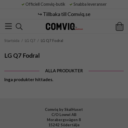
Officiell Comviq-butik
Snabba leveranser
↪️ Tillbaka till Comviq.se
Startsida
/
LG Q7
/
LG Q7 Fodral
LG Q7 Fodral
ALLA PRODUKTER
Inga produkter hittades.
Comviq by SkalHuset
C/O Lowwi AB
Morabergsvägen 8
15242 Södertälje