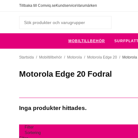
Tillbaka till Comviq.se
Kundservice
Varumärken
MOBILTILLBEHÖR
SURFPLAT
Startsida
/
Mobiltillbehör
/
Motorola
/
Motorola Edge 20
/
Motorola
Motorola Edge 20 Fodral
Inga produkter hittades.
Filter
Sortering