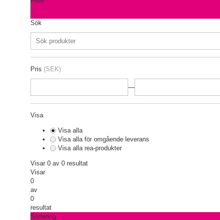
Filter
Sök
Pris
(SEK)
—
Visa
Visa alla
Visa alla för omgående leverans
Visa alla rea-produkter
Visar 0 av 0 resultat
Visar
0
av
0
resultat
Sortering