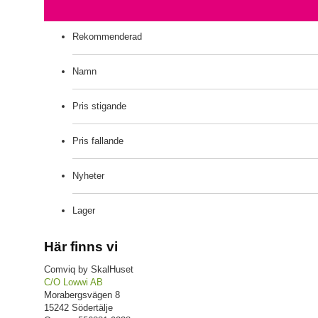
Rekommenderad
Namn
Pris stigande
Pris fallande
Nyheter
Lager
Här finns vi
Comviq by SkalHuset
C/O Lowwi AB
Morabergsvägen 8
15242 Södertälje