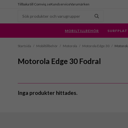
Tillbaka till Comviq.se
Kundservice
Varumärken
MOBILTILLBEHÖR
SURFPLAT
Startsida
/
Mobiltillbehör
/
Motorola
/
Motorola Edge 30
/
Motorola
Motorola Edge 30 Fodral
Inga produkter hittades.