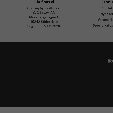
Här finns vi
Handl
Comviq by SkalHuset
Outlet
C/O Lowwi AB
Nyhete
Morabergsvägen 8
Varumärk
15242 Södertälje
Specialkate
Org. nr: 556881-9238