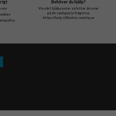
rigt
Behöver du hjälp?
 oss
Via vårt hjälpcenter så hittar du svar
på de vanligaste frågorna:
ookies
https://help.tillbehor.comviq.se
tetspolicy