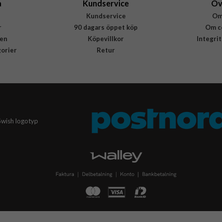
a
Kundservice
Öv
Kundservice
Om
r
90 dagars öppet köp
Om c
en
Köpevillkor
Integri
gorier
Retur