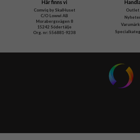
Här finns vi
Handl
Comviq by SkalHuset
Outlet
C/O Lowwi AB
Nyhete
Morabergsvägen 8
Varumärk
15242 Södertälje
Specialkate
Org. nr: 556881-9238