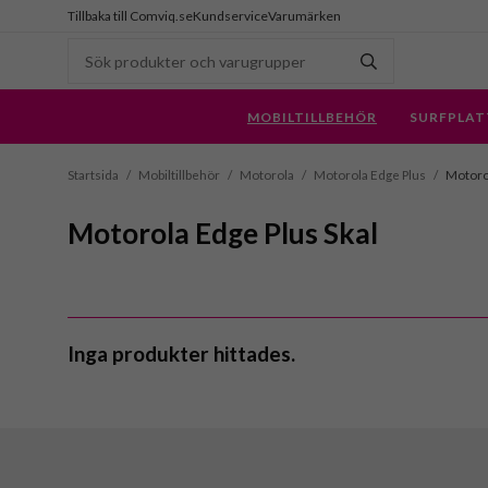
Tillbaka till Comviq.se
Kundservice
Varumärken
MOBILTILLBEHÖR
SURFPLAT
Startsida
/
Mobiltillbehör
/
Motorola
/
Motorola Edge Plus
/
Motorol
Motorola Edge Plus Skal
Inga produkter hittades.