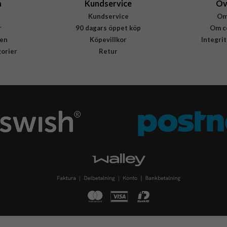
a
Kundservice
Öv
Kundservice
Om
r
90 dagars öppet köp
Om c
en
Köpevillkor
Integri
gorier
Retur