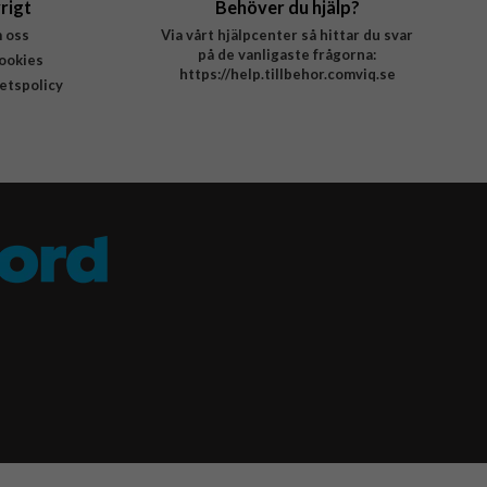
rigt
Behöver du hjälp?
 oss
Via vårt hjälpcenter så hittar du svar
på de vanligaste frågorna:
ookies
https://help.tillbehor.comviq.se
tetspolicy