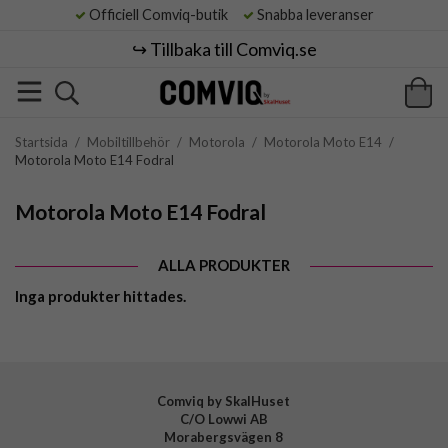
Officiell Comviq-butik
Snabba leveranser
↪️ Tillbaka till Comviq.se
Startsida
/
Mobiltillbehör
/
Motorola
/
Motorola Moto E14
/
Motorola Moto E14 Fodral
Motorola Moto E14 Fodral
ALLA PRODUKTER
Inga produkter hittades.
Comviq by SkalHuset
C/O Lowwi AB
Morabergsvägen 8