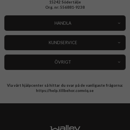
15242 Södertälje
Org. nr: 556881-9238
HANDLA
Outlet
Nyheter
KUNDSERVICE
Varumärken
Kundservice
Specialkategorier
90 dagars öppet köp
ÖVRIGT
Köpevillkor
Om oss
Retur
Om cookies
Via vårt hjälpcenter så hittar du svar på de vanligaste frågorna:
Integritetspolicy
https://help.tillbehor.comviq.se