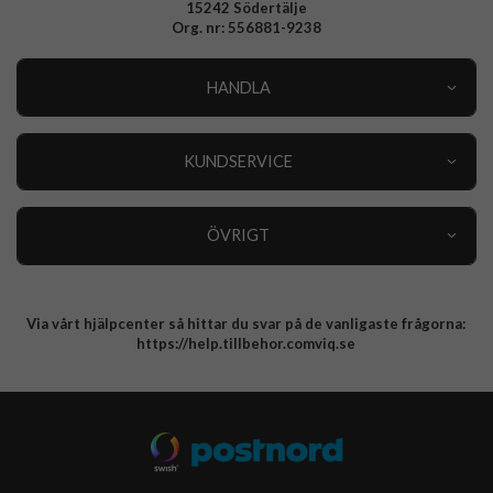
15242 Södertälje
Org. nr: 556881-9238
HANDLA
Outlet
Nyheter
KUNDSERVICE
Varumärken
Kundservice
Specialkategorier
90 dagars öppet köp
ÖVRIGT
Köpevillkor
Om oss
Retur
Om cookies
Via vårt hjälpcenter så hittar du svar på de vanligaste frågorna:
Integritetspolicy
https://help.tillbehor.comviq.se