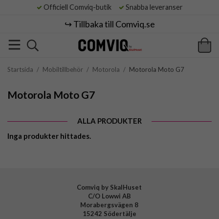
Officiell Comviq-butik
Snabba leveranser
↪️ Tillbaka till Comviq.se
Startsida
/
Mobiltillbehör
/
Motorola
/
Motorola Moto G7
Motorola Moto G7
ALLA PRODUKTER
Inga produkter hittades.
Comviq by SkalHuset
C/O Lowwi AB
Morabergsvägen 8
15242 Södertälje