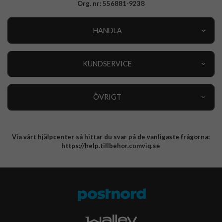
Org. nr: 556881-9238
HANDLA
Outlet
Nyheter
KUNDSERVICE
Varumärken
Kundservice
Specialkategorier
90 dagars öppet köp
ÖVRIGT
Köpevillkor
Om oss
Retur
Om cookies
Via vårt hjälpcenter så hittar du svar på de vanligaste frågorna:
Integritetspolicy
https://help.tillbehor.comviq.se