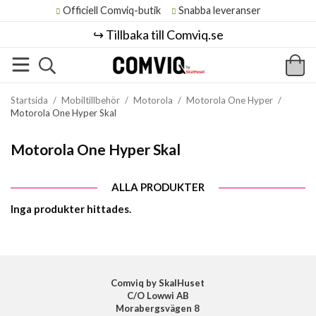
Officiell Comviq-butik
Snabba leveranser
↪️ Tillbaka till Comviq.se
Startsida
/
Mobiltillbehör
/
Motorola
/
Motorola One Hyper
/
Motorola One Hyper Skal
Motorola One Hyper Skal
ALLA PRODUKTER
Inga produkter hittades.
Comviq by SkalHuset
C/O Lowwi AB
Morabergsvägen 8