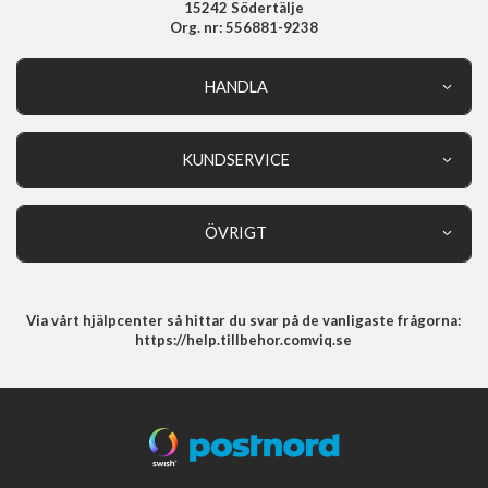
15242 Södertälje
Org. nr: 556881-9238
HANDLA
Outlet
Nyheter
KUNDSERVICE
Varumärken
Kundservice
Specialkategorier
90 dagars öppet köp
ÖVRIGT
Köpevillkor
Om oss
Retur
Om cookies
Via vårt hjälpcenter så hittar du svar på de vanligaste frågorna:
Integritetspolicy
https://help.tillbehor.comviq.se