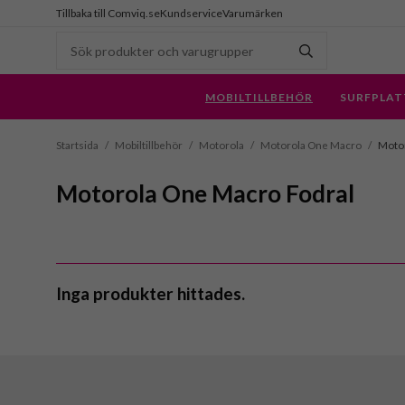
Tillbaka till Comviq.se
Kundservice
Varumärken
MOBILTILLBEHÖR
SURFPLAT
Startsida
/
Mobiltillbehör
/
Motorola
/
Motorola One Macro
/
Motor
Motorola One Macro Fodral
Inga produkter hittades.