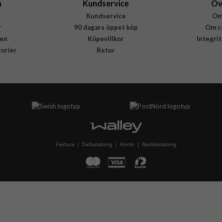
a
Kundservice
Öv
Kundservice
Om
r
90 dagars öppet köp
Om c
en
Köpevillkor
Integri
gorier
Retur