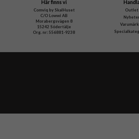
Här finns vi
Handl
Comviq by SkalHuset
Outlet
C/O Lowwi AB
Nyhete
Morabergsvägen 8
Varumärk
15242 Södertälje
Specialkate
Org. nr: 556881-9238