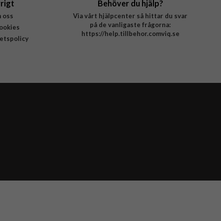
rigt
Behöver du hjälp?
 oss
Via vårt hjälpcenter så hittar du svar
på de vanligaste frågorna:
ookies
https://help.tillbehor.comviq.se
tetspolicy