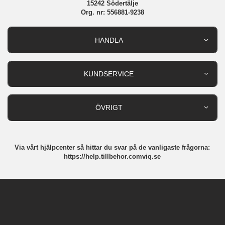
15242 Södertälje
Org. nr: 556881-9238
HANDLA
Outlet
Nyheter
KUNDSERVICE
Varumärken
Kundservice
Specialkategorier
90 dagars öppet köp
ÖVRIGT
Köpevillkor
Om oss
Retur
Om cookies
Via vårt hjälpcenter så hittar du svar på de vanligaste frågorna:
Integritetspolicy
https://help.tillbehor.comviq.se