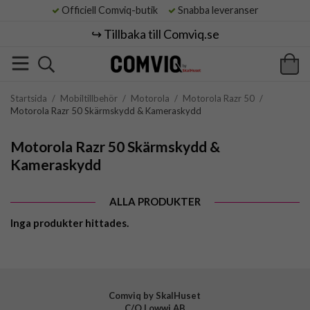
Officiell Comviq-butik
Snabba leveranser
↪️ Tillbaka till Comviq.se
Startsida
/
Mobiltillbehör
/
Motorola
/
Motorola Razr 50
/
Motorola Razr 50 Skärmskydd & Kameraskydd
Motorola Razr 50 Skärmskydd &
Kameraskydd
ALLA PRODUKTER
Inga produkter hittades.
Comviq by SkalHuset
C/O Lowwi AB