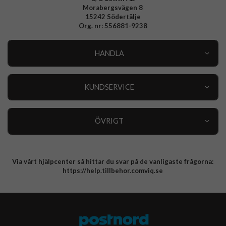
Morabergsvägen 8
15242 Södertälje
Org. nr: 556881-9238
HANDLA
Outlet
Nyheter
KUNDSERVICE
Varumärken
Kundservice
Specialkategorier
90 dagars öppet köp
ÖVRIGT
Köpevillkor
Om oss
Retur
Om cookies
Via vårt hjälpcenter så hittar du svar på de vanligaste frågorna:
Integritetspolicy
https://help.tillbehor.comviq.se