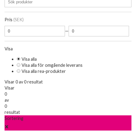
Pris
(SEK)
—
Visa
Visa alla
Visa alla för omgående leverans
Visa alla rea-produkter
Visar 0 av 0 resultat
Visar
0
av
0
resultat
Sortering