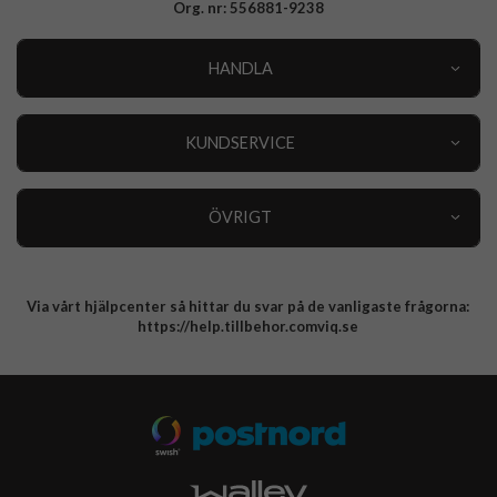
Org. nr: 556881-9238
HANDLA
Outlet
Nyheter
KUNDSERVICE
Varumärken
Kundservice
Specialkategorier
90 dagars öppet köp
ÖVRIGT
Köpevillkor
Om oss
Retur
Om cookies
Via vårt hjälpcenter så hittar du svar på de vanligaste frågorna:
Integritetspolicy
https://help.tillbehor.comviq.se