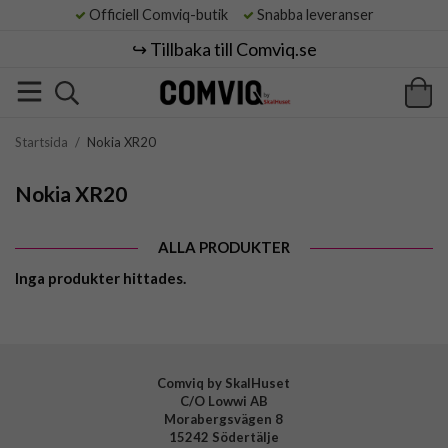
Officiell Comviq-butik
Snabba leveranser
↪️ Tillbaka till Comviq.se
Startsida
/
Nokia XR20
Nokia XR20
ALLA PRODUKTER
Inga produkter hittades.
Comviq by SkalHuset
C/O Lowwi AB
Morabergsvägen 8
15242 Södertälje