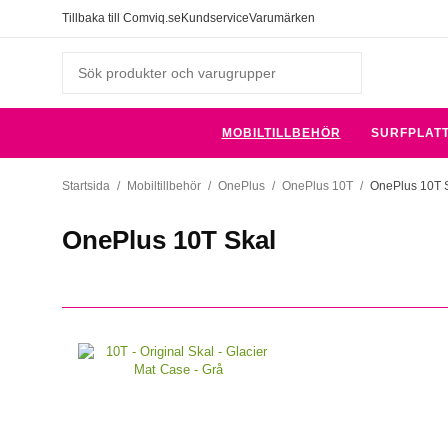
Tillbaka till Comviq.se
Kundservice
Varumärken
MOBILTILLBEHÖR
SURFPLAT
Startsida
/
Mobiltillbehör
/
OnePlus
/
OnePlus 10T
/
OnePlus 10T 
OnePlus 10T Skal