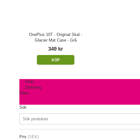
OnePlus 10T - Original Skal -
Glacier Mat Case - Grå
349 kr
KÖP
Filter
Sortering
Filter
Sök
Pris
(SEK)