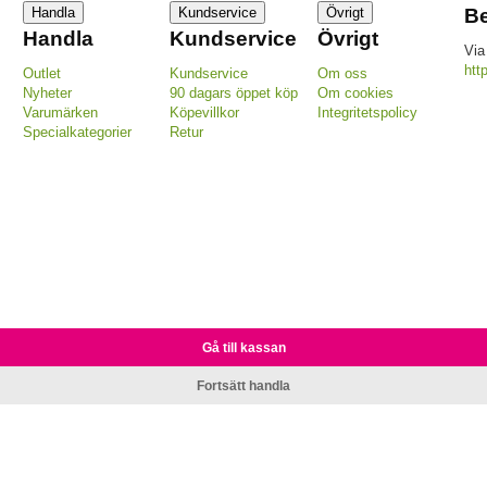
Handla
Kundservice
Övrigt
Be
Handla
Kundservice
Övrigt
Via
htt
Outlet
Kundservice
Om oss
Nyheter
90 dagars öppet köp
Om cookies
Varumärken
Köpevillkor
Integritetspolicy
Specialkategorier
Retur
Gå till kassan
Fortsätt handla