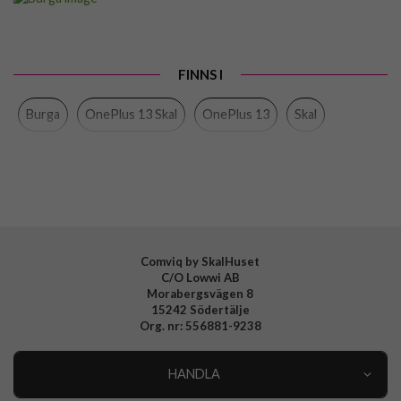
Passar till
OnePlus 13
Produkttyp
Skal
FINNS I
Färg
Flerfärgad
Burga
OnePlus 13 Skal
OnePlus 13
Skal
Material
Hårdplast (PC), Mjukplast (TPU)
Varumärke
Burga
Tillverkarens art nr
112216
EAN
4772241122167
Comviq by SkalHuset
C/O Lowwi AB
Morabergsvägen 8
15242 Södertälje
Org. nr: 556881-9238
HANDLA