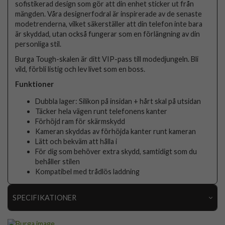
sofistikerad design som gör att din enhet sticker ut från
mängden. Våra designerfodral är inspirerade av de senaste
modetrenderna, vilket säkerställer att din telefon inte bara
är skyddad, utan också fungerar som en förlängning av din
personliga stil.
Burga Tough-skalen är ditt VIP-pass till modedjungeln. Bli
vild, förbli listig och lev livet som en boss.
Funktioner
Dubbla lager: Silikon på insidan + hårt skal på utsidan
Täcker hela vägen runt telefonens kanter
Förhöjd ram för skärmskydd
Kameran skyddas av förhöjda kanter runt kameran
Lätt och bekväm att hålla i
För dig som behöver extra skydd, samtidigt som du
behåller stilen
Kompatibel med trådlös laddning
SPECIFIKATIONER
Artikelnummer
118891