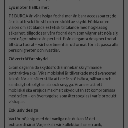
Lyx möter hållbarhet
På BURGA är våra lyxiga fodral mer än bara accessoarer; de
är ett uttryck för stil och en sköld av skydd. Födda ur en
vision om att blanda estetisk tilltalande med högklassig
säkerhet, tillgodoser våra fodral dem som vägrar att nöja sig
med något mindre än perfekt. Från eleganta designerfodral
till söta fodral – vårt sortiment är utformat för att passa alla
personligheter och livsstilar.
Oöverträffat skydd
Glöm dagarna då skyddsfodral innebar skrymmande,
oattraktiva skal. Våra mobilskal är tillverkade med avancerad
teknik för att säkerställa att de är stötsäkra, hållbara och
samtidigt otroligt smala och snygga. Vi anser att ett
mobilskal ska erbjuda maximalt skydd utan att kompromissa
med stilen – en övertygelse som återspeglas i varje produkt
vi skapar.
Exklusiv design
Varför nöja sig med det vanliga när du kan få det
extraordinära? Varje skal i vår kollektion har en unik,