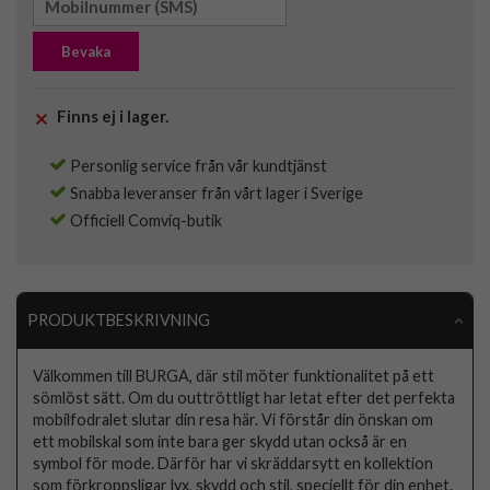
Bevaka
Finns ej i lager.
Personlig service från vår kundtjänst
Snabba leveranser från vårt lager i Sverige
Officiell Comviq-butik
PRODUKTBESKRIVNING
Välkommen till BURGA, där stil möter funktionalitet på ett
sömlöst sätt. Om du outtröttligt har letat efter det perfekta
mobilfodralet slutar din resa här. Vi förstår din önskan om
ett mobilskal som inte bara ger skydd utan också är en
symbol för mode. Därför har vi skräddarsytt en kollektion
som förkroppsligar lyx, skydd och stil, speciellt för din enhet.