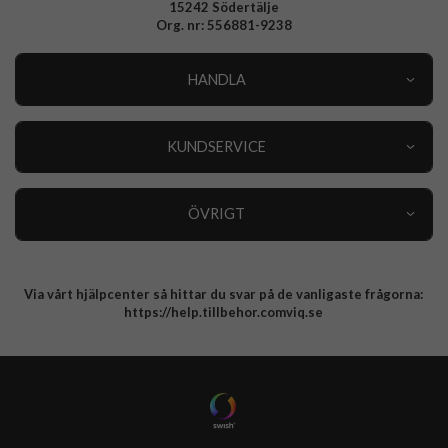
15242 Södertälje
Org. nr: 556881-9238
HANDLA
Outlet
Nyheter
KUNDSERVICE
Varumärken
Kundservice
Specialkategorier
90 dagars öppet köp
ÖVRIGT
Köpevillkor
Om oss
Retur
Om cookies
Via vårt hjälpcenter så hittar du svar på de vanligaste frågorna:
Integritetspolicy
https://help.tillbehor.comviq.se