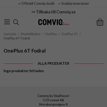
Officiell Comviq-butik
Snabba leveranser
↪️ Tillbaka till Comviq.se
Startsida
/
Mobiltillbehör
/
OnePlus
/
OnePlus 6T
/
OnePlus 6T Fodral
OnePlus 6T Fodral
ALLA PRODUKTER
Inga produkter hittades.
Comviq by SkalHuset
C/O Lowwi AB
Morabergsvägen 8