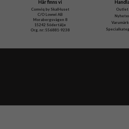
Här finns vi
Handl
Comviq by SkalHuset
Outlet
C/O Lowwi AB
Nyhete
Morabergsvägen 8
Varumärk
15242 Södertälje
Specialkate
Org. nr: 556881-9238