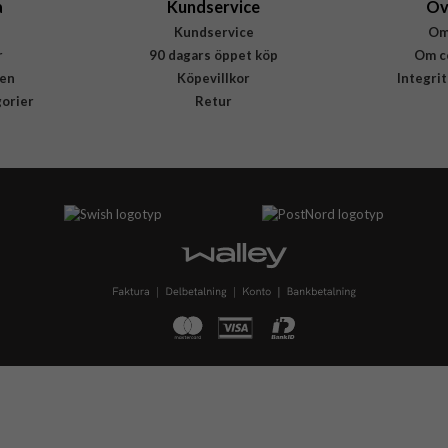
a
Kundservice
Öv
Kundservice
Om
r
90 dagars öppet köp
Om c
en
Köpevillkor
Integri
gorier
Retur