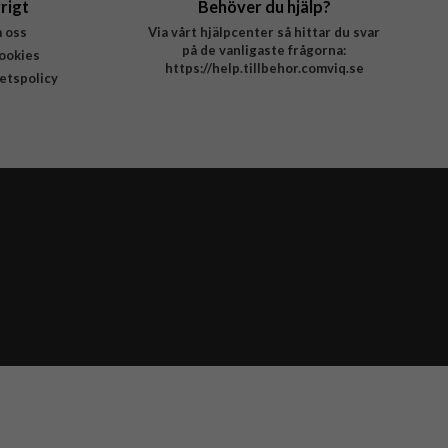
rigt
Behöver du hjälp?
 oss
Via vårt hjälpcenter så hittar du svar
på de vanligaste frågorna:
ookies
https://help.tillbehor.comviq.se
tetspolicy