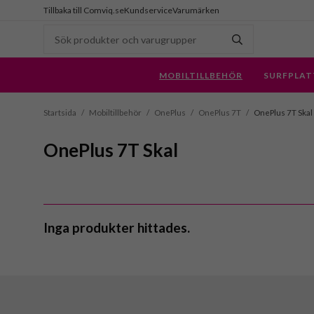
Tillbaka till Comviq.se
Kundservice
Varumärken
MOBILTILLBEHÖR
SURFPLAT
Startsida
/
Mobiltillbehör
/
OnePlus
/
OnePlus 7T
/
OnePlus 7T Skal
OnePlus 7T Skal
Inga produkter hittades.