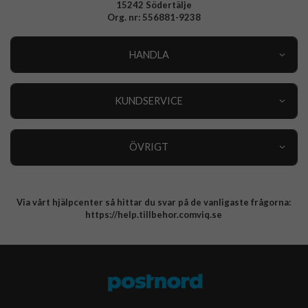
15242 Södertälje
Org. nr: 556881-9238
HANDLA
Outlet
Nyheter
KUNDSERVICE
Varumärken
Kundservice
Specialkategorier
90 dagars öppet köp
ÖVRIGT
Köpevillkor
Om oss
Retur
Om cookies
Via vårt hjälpcenter så hittar du svar på de vanligaste frågorna:
Integritetspolicy
https://help.tillbehor.comviq.se