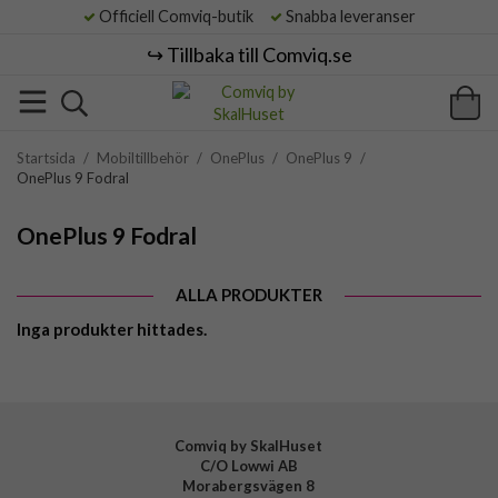
Officiell Comviq-butik
Snabba leveranser
↪️ Tillbaka till Comviq.se
Startsida
/
Mobiltillbehör
/
OnePlus
/
OnePlus 9
/
OnePlus 9 Fodral
OnePlus 9 Fodral
ALLA PRODUKTER
Inga produkter hittades.
Comviq by SkalHuset
C/O Lowwi AB
Morabergsvägen 8