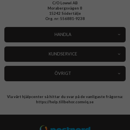
C/O Lowwi AB
Morabergsvägen 8
15242 Södertälje
Org. nr: 556881-9238
HANDLA
Outlet
Nyheter
KUNDSERVICE
Varumärken
Kundservice
Specialkategorier
90 dagars öppet köp
ÖVRIGT
Köpevillkor
Om oss
Retur
Om cookies
Via vårt hjälpcenter så hittar du svar på de vanligaste frågorna:
Integritetspolicy
https://help.tillbehor.comviq.se