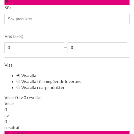
Sök
Pris
(SEK)
—
Visa
Visa alla
Visa alla för omgående leverans
Visa alla rea-produkter
Visar 0 av 0 resultat
Visar
0
av
0
resultat
Sortering