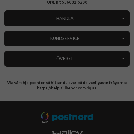
Org. nr: 556881-9238
HANDLA
Outlet
Nyheter
KUNDSERVICE
Varumärken
Kundservice
Specialkategorier
90 dagars öppet köp
ÖVRIGT
Köpevillkor
Om oss
Retur
Om cookies
Via vårt hjälpcenter så hittar du svar på de vanligaste frågorna:
Integritetspolicy
https://help.tillbehor.comviq.se