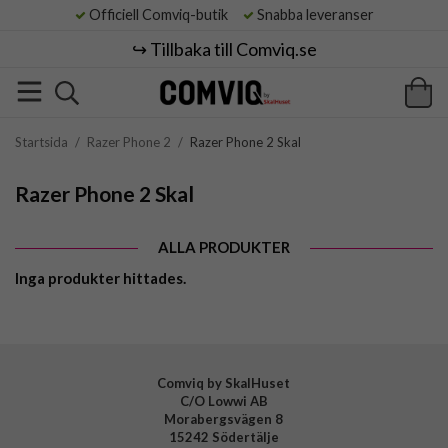
Officiell Comviq-butik
Snabba leveranser
↪️ Tillbaka till Comviq.se
Startsida
/
Razer Phone 2
/
Razer Phone 2 Skal
Razer Phone 2 Skal
ALLA PRODUKTER
Inga produkter hittades.
Comviq by SkalHuset
C/O Lowwi AB
Morabergsvägen 8
15242 Södertälje