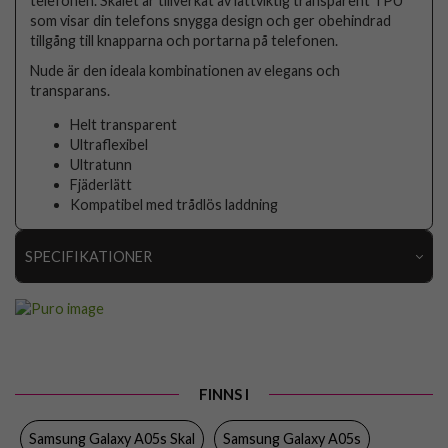
telefonen. Skalet är tillverkat av lättviktig transparent TPU
som visar din telefons snygga design och ger obehindrad
tillgång till knapparna och portarna på telefonen.
Nude är den ideala kombinationen av elegans och
transparans.
Helt transparent
Ultraflexibel
Ultratunn
Fjäderlätt
Kompatibel med trådlös laddning
SPECIFIKATIONER
Artikelnummer
97800
Passar till
Samsung Galaxy A05s
Produkttyp
Skal
FINNS I
Egenskaper
Slimmad
Samsung Galaxy A05s Skal
Samsung Galaxy A05s
Färg
Genomskinlig