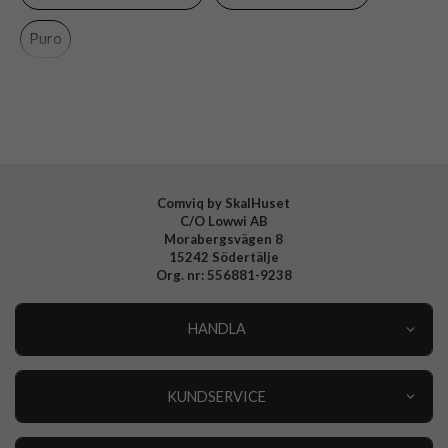
Material
Mjukplast (TPU)
Puro
Varumärke
Puro
Tillverkarens art nr
PUSGA05S03NUDETR
EAN
8018417465512
Comviq by SkalHuset
C/O Lowwi AB
Morabergsvägen 8
15242 Södertälje
Org. nr: 556881-9238
HANDLA
Outlet
Nyheter
KUNDSERVICE
Varumärken
Kundservice
Specialkategorier